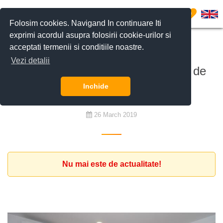
0
Folosim cookies. Navigand In continuare Iti
exprimi acordul asupra folosirii cookie-urilor si
acceptati termenii si conditiile noastre.
De închiriat
Vezi detalii
Firma de consultanta cauta birou de
100mp in vila
Inchide
26 March 2019
Nu mai este de actualitate!