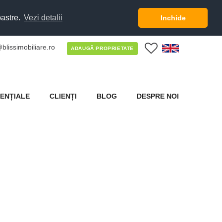
oastre.
Vezi detalii
Inchide
blissimobiliare.ro
0
ADAUGĂ PROPRIETATE
ENȚIALE
CLIENȚI
BLOG
DESPRE NOI