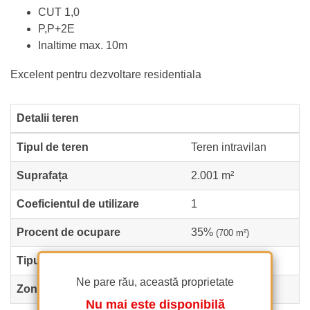
CUT 1,0
P,P+2E
Inaltime max. 10m
Excelent pentru dezvoltare residentiala
Detalii teren
Tipul de teren
Teren intravilan
Suprafața
2.001 m²
Coeficientul de utilizare
1
Procent de ocupare
35%
(700 m²)
Tipul de drum
Betonat
Ne pare rău, această proprietate
Zona protejată
Nu
Nu mai este disponibilă