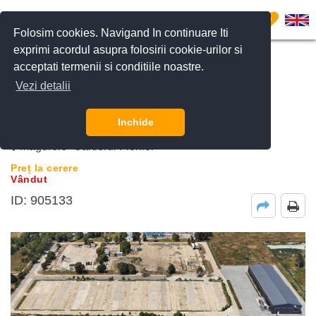
0
Folosim cookies. Navigand In continuare Iti
exprimi acordul asupra folosirii cookie-urilor si
acceptati termenii si conditiile noastre.
CERE DETALII
Vezi detalii
Teren 2.001 m² Magurele- Cartierul
Florilor
Inchide
Magurele- Cartierul Florilor
Preț la cerere
Vândut
ID: 905133