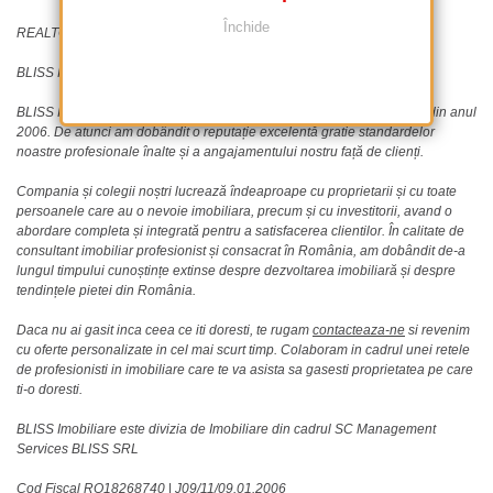
Închide
REALTOR®️ | SRS®️ | PSA®️
BLISS Imobiliare - Imobiliare cu pasiune din 2006!
BLISS Imobiliare este activă în industria imobiliară din România inca din anul
2006. De atunci am dobândit o reputație excelentă gratie standardelor
noastre profesionale înalte și a angajamentului nostru față de clienți.
Compania și colegii noștri lucrează îndeaproape cu proprietarii și cu toate
persoanele care au o nevoie imobiliara, precum și cu investitorii, avand o
abordare completa și integrată pentru a satisfacerea clientilor. În calitate de
consultant imobiliar profesionist și consacrat în România, am dobândit de-a
lungul timpului cunoștințe extinse despre dezvoltarea imobiliară și despre
tendințele pietei din România.
Daca nu ai gasit inca ceea ce iti doresti, te rugam
contacteaza-ne
si revenim
cu oferte personalizate in cel mai scurt timp. Colaboram in cadrul unei retele
de profesionisti in imobiliare care te va asista sa gasesti proprietatea pe care
ti-o doresti.
BLISS Imobiliare este divizia de Imobiliare din cadrul SC Management
Services BLISS SRL
Cod Fiscal RO18268740
|
J09/11/09.01.2006