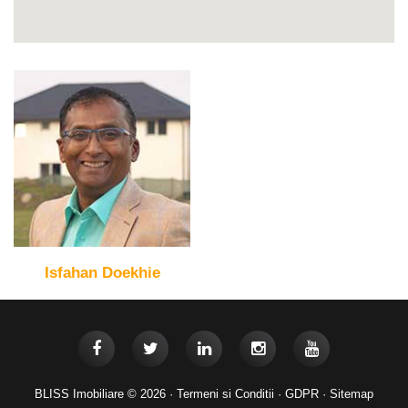
Isfahan Doekhie
BLISS Imobiliare © 2026 ·
Termeni si Conditii
·
GDPR
·
Sitemap