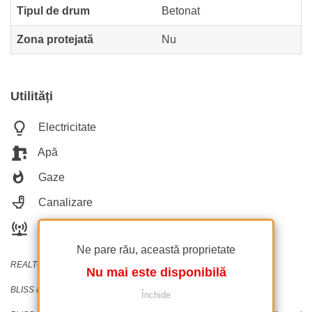
Tipul de drum
Betonat
Zona protejată
Nu
Utilități
Electricitate
Apă
Gaze
Canalizare
Telecomunicații
Ne pare rău, această proprietate
REALTOR®️ | SRS®️ | PSA®️
Nu mai este disponibilă
BLISS Imobiliare - Imobiliare cu pasiune din 2006!
Închide