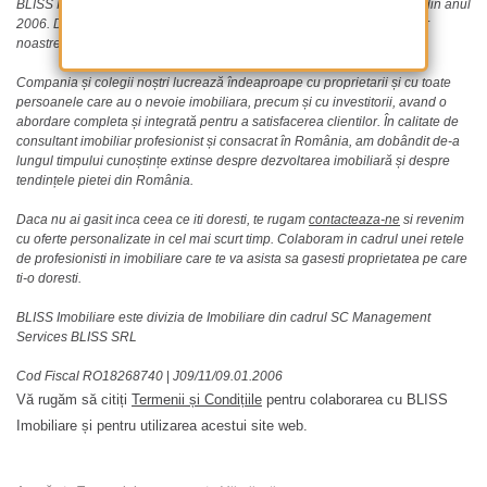
BLISS Imobiliare este activă în industria imobiliară din România inca din anul
2006. De atunci am dobândit o reputație excelentă gratie standardelor
noastre profesionale înalte și a angajamentului nostru față de clienți.
Compania și colegii noștri lucrează îndeaproape cu proprietarii și cu toate
persoanele care au o nevoie imobiliara, precum și cu investitorii, avand o
abordare completa și integrată pentru a satisfacerea clientilor. În calitate de
consultant imobiliar profesionist și consacrat în România, am dobândit de-a
lungul timpului cunoștințe extinse despre dezvoltarea imobiliară și despre
tendințele pietei din România.
Daca nu ai gasit inca ceea ce iti doresti, te rugam
contacteaza-ne
si revenim
cu oferte personalizate in cel mai scurt timp. Colaboram in cadrul unei retele
de profesionisti in imobiliare care te va asista sa gasesti proprietatea pe care
ti-o doresti.
BLISS Imobiliare este divizia de Imobiliare din cadrul SC Management
Services BLISS SRL
Cod Fiscal RO18268740
|
J09/11/09.01.2006
Vă rugăm să citiți
Termenii și Condițiile
pentru colaborarea cu BLISS
Imobiliare și pentru utilizarea acestui site web.