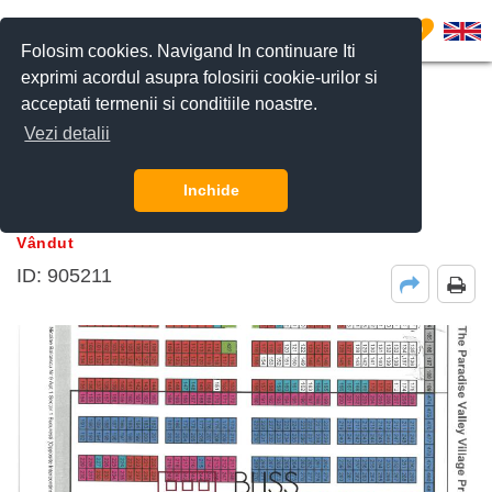
0
Folosim cookies. Navigand In continuare Iti
exprimi acordul asupra folosirii cookie-urilor si
acceptati termenii si conditiile noastre.
CERE DETALII
Vezi detalii
Teren 540 m² Mihailesti
Inchide
Mihailesti
15.660
EUR
Vândut
ID: 905211