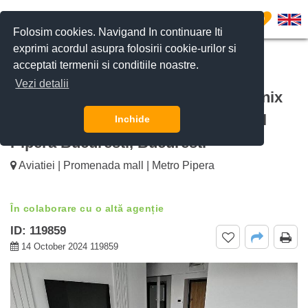
0
Folosim cookies. Navigand In continuare Iti
exprimi acordul asupra folosirii cookie-urilor si
acceptati termenii si conditiile noastre.
CERE DETALII
SUNĂ-NE
Vezi detalii
De inchiriat apartament 2 camere Onix
Park-North Area Residence, Campul
Inchide
Pipera Bucuresti, Bucuresti
Aviatiei | Promenada mall | Metro Pipera
În colaborare cu o altă agenție
ID: 119859
14 October 2024 119859