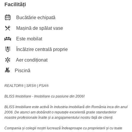
Facilități
Bucătărie echipată
Mașină de spălat vase
Este mobilat
Încălzire centrală proprie
Aer condiționat
Piscină
REALTOR®️ | SRS®️ | PSA®️
BLISS Imobiliare - Imobiliare cu pasiune din 2006!
BLISS Imobiliare este activă în industria imobiliară din România inca din anul
2006. De atunci am dobândit o reputație excelentă gratie standardelor
noastre profesionale înalte și a angajamentului nostru față de clienți.
Compania și colegii noștri lucrează îndeaproape cu proprietarii și cu toate