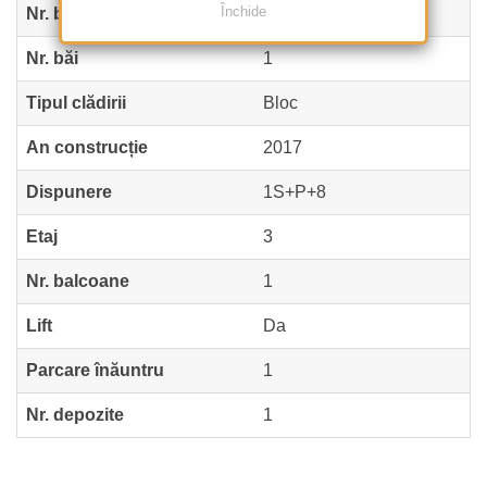
Închide
Nr. bucătării
1
Nr. băi
1
Tipul clădirii
Bloc
An construcție
2017
Dispunere
1S+P+8
Etaj
3
Nr. balcoane
1
Lift
Da
Parcare înăuntru
1
Nr. depozite
1