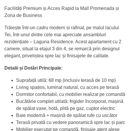
Facilități Premium și Acces Rapid la Mall Promenada și
Zona de Business
Trăiește într-un cadru modern și rafinat, pe malul lacului
Tei, într-unul dintre cele mai apreciate ansambluri
rezidențiale – Laguna Residence. Acest apartament cu 2
camere, situat la etajul 3 din 4, se remarcă prin designul
elegant, priveliștea spre lac și finisajele de calitate.
Detalii și Dotări Principale:
Suprafață utilă: 68 mp (inclusiv terasă de 10 mp)
Living spațios, luminat natural, cu acces pe terasă
Dormitor confortabil, cu mobilier realizat pe comandă
Bucătărie complet utilată: frigider încorporat, mașină
de spălat vase, hotă, plită pe gaz, cuptor electric
Baie modernă + mașină de spălat rufe cu uscător
Terasă privată cu vedere panoramică spre lac și parc
Mobilier executat pe comandă, finisaje atent alese