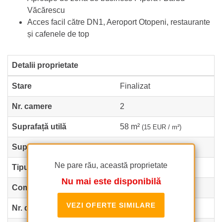
Văcărescu
Acces facil către DN1, Aeroport Otopeni, restaurante
și cafenele de top
Detalii proprietate
Stare
Finalizat
Nr. camere
2
Suprafață utilă
58 m²
(15 EUR / m²)
Suprafață construită
68 m²
(13 EUR / m²)
Ne pare rău, această proprietate
Tipul apartamentului
Apartament
Nu mai este disponibilă
Compartimentare
Semi-decomandate
VEZI OFERTE SIMILARE
Nr. dormitoare
1