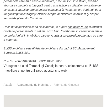
persoanele care au o nevoie imobiliara, precum și cu investitorii, avand o
abordare completa și integrată pentru a satisfacerea clientilor. În calitate de
consultant imobiliar profesionist și consacrat în România, am dobândit de-a
lungul timpului cunoștințe extinse despre dezvoltarea imobiliară și despre
tendințele pietei din România.
Daca nu ai gasit inca ceea ce iti doresti, te rugam
contacteaza-ne
si revenim
cu oferte personalizate in cel mai scurt timp. Colaboram in cadrul unei retele
de profesionisti in imobiliare care te va asista sa gasesti proprietatea pe care
ti-o doresti.
BLISS Imobiliare este divizia de Imobiliare din cadrul SC Management
Services BLISS SRL
Cod Fiscal RO18268740
|
J09/11/09.01.2006
Vă rugăm să citiți
Termenii și Condițiile
pentru colaborarea cu BLISS
Imobiliare și pentru utilizarea acestui site web.
Acasă
Apartamente de inchiriat
Fabrica de Glucoza