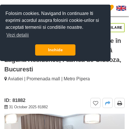
0
Folosim cookies. Navigand In continuare Iti
exprimi acordul asupra folosirii cookie-urilor si
acceptati termenii si conditiile noastre.
CERE DETALII
SUNĂ-NE
SIMILARE
Vezi detalii
De inchiriat Apartament cu 2 Camere în
Laguna Residence – Parcare Inclusă
Inchide
Laguna Residence, Fabrica de Glucoza,
Bucuresti
Aviatiei | Promenada mall | Metro Pipera
ID: 81882
31 October 2025 81882