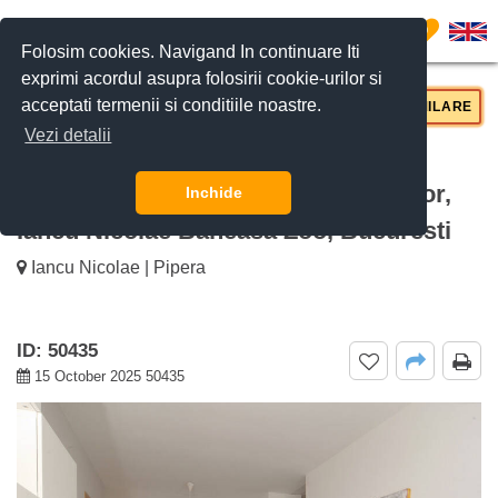
0
Folosim cookies. Navigand In continuare Iti
exprimi acordul asupra folosirii cookie-urilor si
acceptati termenii si conditiile noastre.
CERE DETALII
SUNĂ-NE
SIMILARE
Vezi detalii
De inchiriat apartament 2 camere
Complexul Rezidential Privighetorilor,
Inchide
Iancu Nicolae Baneasa Zoo, Bucuresti
Iancu Nicolae | Pipera
ID: 50435
15 October 2025 50435