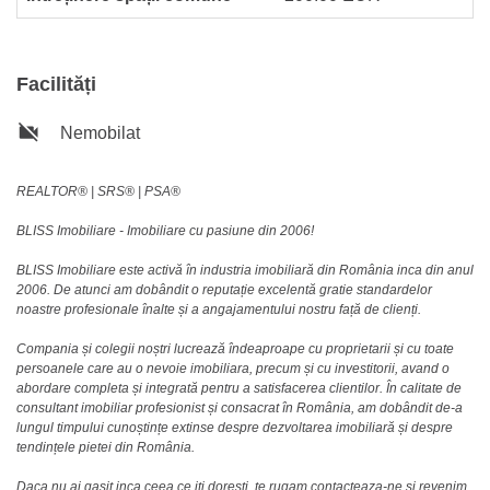
Facilități
Nemobilat
REALTOR®️ | SRS®️ | PSA®️
BLISS Imobiliare - Imobiliare cu pasiune din 2006!
BLISS Imobiliare este activă în industria imobiliară din România inca din anul
2006. De atunci am dobândit o reputație excelentă gratie standardelor
noastre profesionale înalte și a angajamentului nostru față de clienți.
Compania și colegii noștri lucrează îndeaproape cu proprietarii și cu toate
persoanele care au o nevoie imobiliara, precum și cu investitorii, avand o
abordare completa și integrată pentru a satisfacerea clientilor. În calitate de
consultant imobiliar profesionist și consacrat în România, am dobândit de-a
lungul timpului cunoștințe extinse despre dezvoltarea imobiliară și despre
tendințele pietei din România.
Daca nu ai gasit inca ceea ce iti doresti, te rugam
contacteaza-ne
si revenim