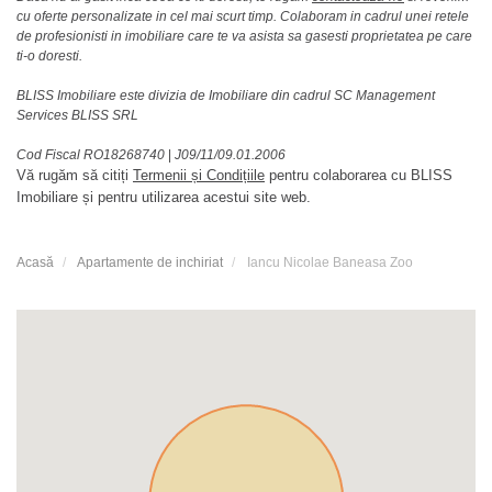
cu oferte personalizate in cel mai scurt timp. Colaboram in cadrul unei retele
de profesionisti in imobiliare care te va asista sa gasesti proprietatea pe care
ti-o doresti.
BLISS Imobiliare este divizia de Imobiliare din cadrul SC Management
Services BLISS SRL
Cod Fiscal RO18268740
|
J09/11/09.01.2006
Vă rugăm să citiți
Termenii și Condițiile
pentru colaborarea cu BLISS
Imobiliare și pentru utilizarea acestui site web.
Acasă
Apartamente de inchiriat
Iancu Nicolae Baneasa Zoo