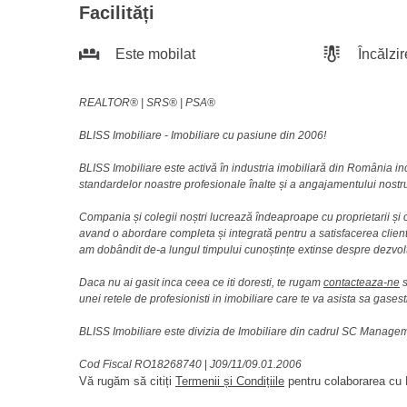
Facilități
Este mobilat
Încălzir
REALTOR®️ | SRS®️ | PSA®️
BLISS Imobiliare - Imobiliare cu pasiune din 2006!
BLISS Imobiliare este activă în industria imobiliară din România i
standardelor noastre profesionale înalte și a angajamentului nostru 
Compania și colegii noștri lucrează îndeaproape cu proprietarii și c
avand o abordare completa și integrată pentru a satisfacerea clienti
am dobândit de-a lungul timpului cunoștințe extinse despre dezvolt
Daca nu ai gasit inca ceea ce iti doresti, te rugam
contacteaza-ne
s
unei retele de profesionisti in imobiliare care te va asista sa gasest
BLISS Imobiliare este divizia de Imobiliare din cadrul SC Manag
Cod Fiscal RO18268740
|
J09/11/09.01.2006
Vă rugăm să citiți
Termenii și Condițiile
pentru colaborarea cu B