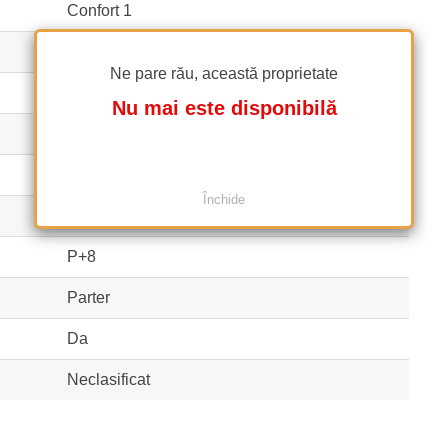
Confort 1
1
Ne pare rău, această proprietate
1
Nu mai este disponibilă
1
Bloc
Închide
1983
P+8
Parter
Da
Neclasificat