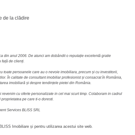
e de la clădire
nca din anul 2006. De atunci am dobândit o reputație excelentă gratie
față de clienți.
u toate persoanele care au o nevoie imobiliara, precum și cu investitorii,
lor. În calitate de consultant imobiliar profesionist și consacrat în România,
area imobiliară și despre tendințele pietei din România.
i revenim cu oferte personalizate in cel mai scurt timp. Colaboram in cadrul
i proprietatea pe care ti-o doresti.
ement Services BLISS SRL
LISS Imobiliare și pentru utilizarea acestui site web.