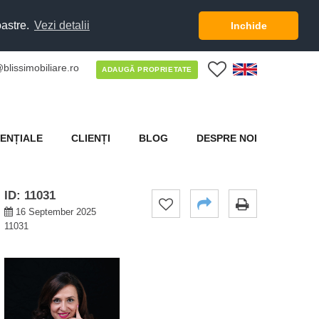
oastre.
Vezi detalii
Inchide
blissimobiliare.ro
0
ADAUGĂ PROPRIETATE
ENȚIALE
CLIENȚI
BLOG
DESPRE NOI
ID: 11031
16 September 2025
11031