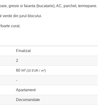
aie, gresie si faianta (bucatarie), AC, parchet, termopane.
l verde din jurul blocului.
 foarte curat.
Finalizat
2
60 m²
(10 EUR / m²)
-
Apartament
Decomandate