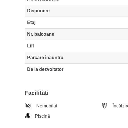
Dispunere
Etaj
Nr. balcoane
Lift
Parcare înăuntru
De la dezvoltator
Facilități
Nemobilat
Încălzir
Piscină