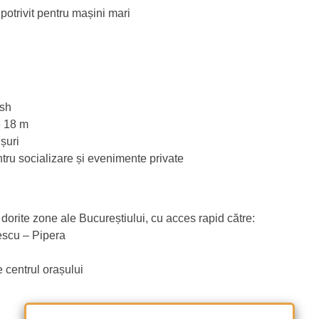
otrivit pentru mașini mari
ash
e 18 m
șuri
ntru socializare și evenimente private
 dorite zone ale Bucureștiului, cu acces rapid către:
escu – Pipera
e centrul orașului