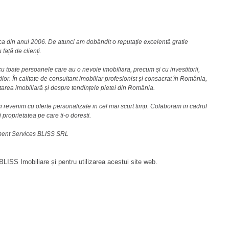
nca din anul 2006. De atunci am dobândit o reputație excelentă gratie
față de clienți.
u toate persoanele care au o nevoie imobiliara, precum și cu investitorii,
lor. În calitate de consultant imobiliar profesionist și consacrat în România,
area imobiliară și despre tendințele pietei din România.
i revenim cu oferte personalizate in cel mai scurt timp. Colaboram in cadrul
i proprietatea pe care ti-o doresti.
ement Services BLISS SRL
LISS Imobiliare și pentru utilizarea acestui site web.