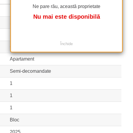
Ne pare rău, această proprietate
Finalizat
Nu mai este disponibilă
2
57 m²
(4.298 EUR / m²)
Închide
67,4 m²
(3.633 EUR / m²)
Apartament
Semi-decomandate
1
1
1
Bloc
2025