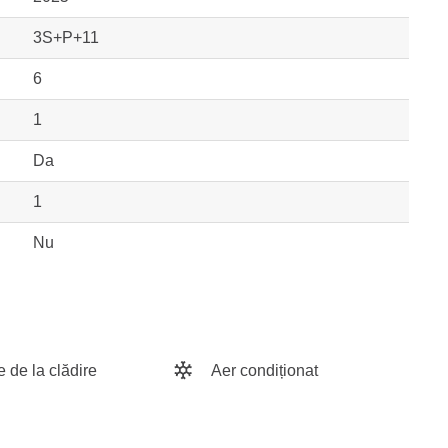
3S+P+11
6
1
Da
1
Nu
e de la clădire
Aer condiționat