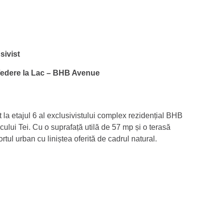
sivist
 Vedere la Lac – BHB Avenue
la etajul 6 al exclusivistului complex rezidențial BHB
ului Tei. Cu o suprafață utilă de 57 mp și o terasă
tul urban cu liniștea oferită de cadrul natural.