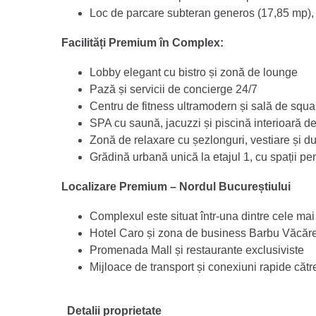
Loc de parcare subteran generos (17,85 mp), p
Facilități Premium în Complex:
Lobby elegant cu bistro și zonă de lounge
Pază și servicii de concierge 24/7
Centru de fitness ultramodern și sală de squ
SPA cu saună, jacuzzi și piscină interioară d
Zonă de relaxare cu șezlonguri, vestiare și du
Grădină urbană unică la etajul 1, cu spații pe
Localizare Premium – Nordul Bucureștiului
Complexul este situat într-una dintre cele mai
Hotel Caro și zona de business Barbu Văcăr
Promenada Mall și restaurante exclusiviste
Mijloace de transport și conexiuni rapide cătr
Detalii proprietate