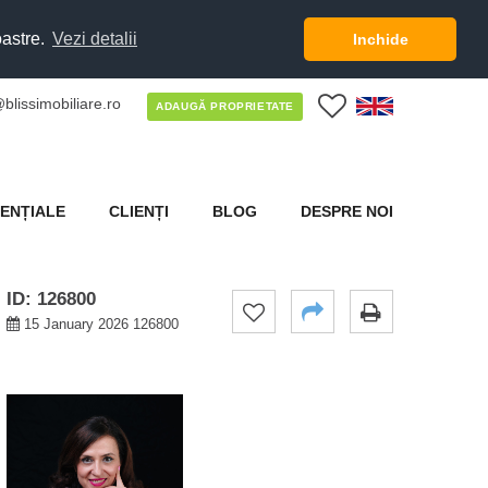
oastre.
Vezi detalii
Inchide
blissimobiliare.ro
0
ADAUGĂ PROPRIETATE
ENȚIALE
CLIENȚI
BLOG
DESPRE NOI
ID: 126800
15 January 2026 126800