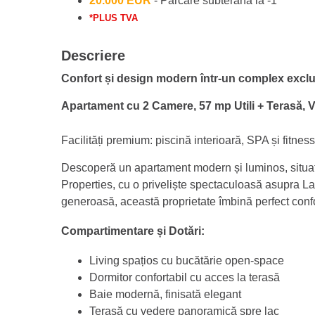
20.000 EUR
- Parcare subterană la -1
*PLUS TVA
Descriere
Confort și design modern într-un complex exclu
Apartament cu 2 Camere, 57 mp Utili + Terasă,
Facilități premium: piscină interioară, SPA și fitness
Descoperă un apartament modern și luminos, situat 
Properties, cu o priveliște spectaculoasă asupra Lac
generoasă, această proprietate îmbină perfect confor
Compartimentare și Dotări:
Living spațios cu bucătărie open-space
Dormitor confortabil cu acces la terasă
Baie modernă, finisată elegant
Terasă cu vedere panoramică spre lac