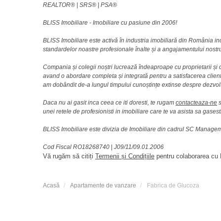
REALTOR®️ | SRS®️ | PSA®️
BLISS Imobiliare - Imobiliare cu pasiune din 2006!
BLISS Imobiliare este activă în industria imobiliară din România i
standardelor noastre profesionale înalte și a angajamentului nostru 
Compania și colegii noștri lucrează îndeaproape cu proprietarii și c
avand o abordare completa și integrată pentru a satisfacerea clienti
am dobândit de-a lungul timpului cunoștințe extinse despre dezvolt
Daca nu ai gasit inca ceea ce iti doresti, te rugam
contacteaza-ne
s
unei retele de profesionisti in imobiliare care te va asista sa gasest
BLISS Imobiliare este divizia de Imobiliare din cadrul SC Manag
Cod Fiscal RO18268740
|
J09/11/09.01.2006
Vă rugăm să citiți
Termenii și Condițiile
pentru colaborarea cu B
Acasă
Apartamente de vanzare
Fabrica de Glucoza