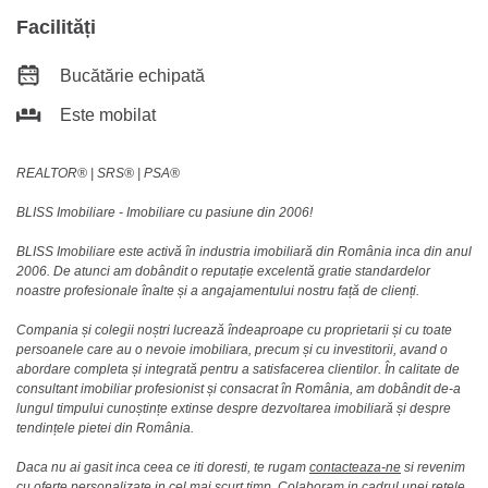
Facilități
Bucătărie echipată
Este mobilat
REALTOR®️ | SRS®️ | PSA®️
BLISS Imobiliare - Imobiliare cu pasiune din 2006!
BLISS Imobiliare este activă în industria imobiliară din România inca din anul
2006. De atunci am dobândit o reputație excelentă gratie standardelor
noastre profesionale înalte și a angajamentului nostru față de clienți.
Compania și colegii noștri lucrează îndeaproape cu proprietarii și cu toate
persoanele care au o nevoie imobiliara, precum și cu investitorii, avand o
abordare completa și integrată pentru a satisfacerea clientilor. În calitate de
consultant imobiliar profesionist și consacrat în România, am dobândit de-a
lungul timpului cunoștințe extinse despre dezvoltarea imobiliară și despre
tendințele pietei din România.
Daca nu ai gasit inca ceea ce iti doresti, te rugam
contacteaza-ne
si revenim
cu oferte personalizate in cel mai scurt timp. Colaboram in cadrul unei retele