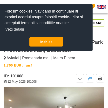
0
Folosim cookies. Navigand In continuare Iti
exprimi acordul asupra folosirii cookie-urilor si
acceptati termenii si conditiile noastre.
CERE DETALII
SUNĂ-NE
SIMILARE
Vezi detalii
De inchiriat apartament 3 camere
Aviatiei Tower, Floreasca Business Park
Inchide
Promenada Mall, Bucuresti
Aviatiei | Promenada mall | Metro Pipera
1.700
EUR
/ lună
ID: 101008
12 May 2026 101008