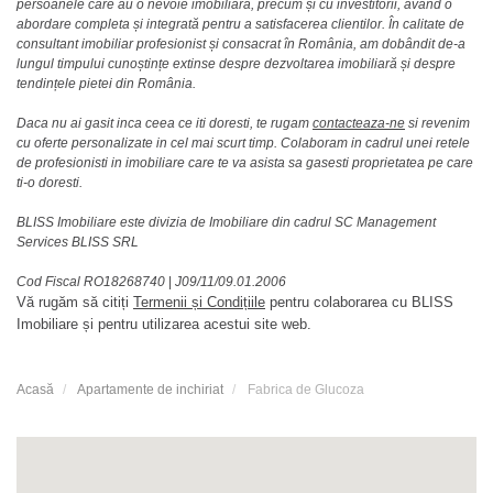
persoanele care au o nevoie imobiliara, precum și cu investitorii, avand o
abordare completa și integrată pentru a satisfacerea clientilor. În calitate de
consultant imobiliar profesionist și consacrat în România, am dobândit de-a
lungul timpului cunoștințe extinse despre dezvoltarea imobiliară și despre
tendințele pietei din România.
Daca nu ai gasit inca ceea ce iti doresti, te rugam
contacteaza-ne
si revenim
cu oferte personalizate in cel mai scurt timp. Colaboram in cadrul unei retele
de profesionisti in imobiliare care te va asista sa gasesti proprietatea pe care
ti-o doresti.
BLISS Imobiliare este divizia de Imobiliare din cadrul SC Management
Services BLISS SRL
Cod Fiscal RO18268740
|
J09/11/09.01.2006
Vă rugăm să citiți
Termenii și Condițiile
pentru colaborarea cu BLISS
Imobiliare și pentru utilizarea acestui site web.
Acasă
Apartamente de inchiriat
Fabrica de Glucoza