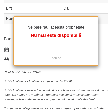
Lift
Da
Parcare înăuntru
1
Ne pare rău, această proprietate
Nu mai este disponibilă
Facilități
Bucătărie echipată
Închide
Este mobilat
REALTOR®️ | SRS®️ | PSA®️
BLISS Imobiliare - Imobiliare cu pasiune din 2006!
BLISS Imobiliare este activă în industria imobiliară din România inca din anul
2006. De atunci am dobândit o reputație excelentă gratie standardelor
noastre profesionale înalte și a angajamentului nostru față de clienți.
Compania și colegii noștri lucrează îndeaproape cu proprietarii și cu toate