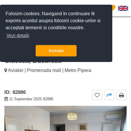
0
Folosim cookies. Navigand In continuare Iti
exprimi acordul asupra folosirii cookie-urilor si
acceptati termenii si conditiile noastre.
CERE DETALII
SUNĂ-NE
Vezi detalii
De inchiriat apartament 3 camere
Belvedere Residences, Fabrica de
Inchide
Glucoza, Bucuresti
Aviatiei | Promenada mall | Metro Pipera
ID: 82886
11 September 2025 82886