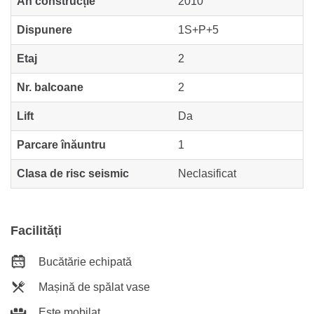
An construcție
2010
Dispunere
1S+P+5
Etaj
2
Nr. balcoane
2
Lift
Da
Parcare înăuntru
1
Clasa de risc seismic
Neclasificat
Facilități
Bucătărie echipată
Mașină de spălat vase
Este mobilat