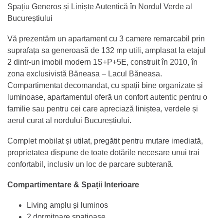
Spațiu Generos și Liniște Autentică în Nordul Verde al
Bucureștiului
Vă prezentăm un apartament cu 3 camere remarcabil prin
suprafața sa generoasă de 132 mp utili, amplasat la etajul
2 dintr-un imobil modern 1S+P+5E, construit în 2010, în
zona exclusivistă Băneasa – Lacul Băneasa.
Compartimentat decomandat, cu spații bine organizate și
luminoase, apartamentul oferă un confort autentic pentru o
familie sau pentru cei care apreciază liniștea, verdele și
aerul curat al nordului Bucureștiului.
Complet mobilat și utilat, pregătit pentru mutare imediată,
proprietatea dispune de toate dotările necesare unui trai
confortabil, inclusiv un loc de parcare subterană.
Compartimentare & Spații Interioare
Living amplu și luminos
2 dormitoare spațioase