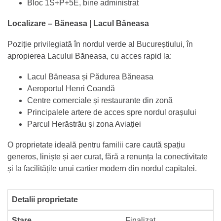
Bloc 1S+P+5E, bine administrat
Localizare – Băneasa | Lacul Băneasa
Poziție privilegiată în nordul verde al Bucureștiului, în
apropierea Lacului Băneasa, cu acces rapid la:
Lacul Băneasa și Pădurea Băneasa
Aeroportul Henri Coandă
Centre comerciale și restaurante din zonă
Principalele artere de acces spre nordul orașului
Parcul Herăstrău și zona Aviației
O proprietate ideală pentru familii care caută spațiu
generos, liniște și aer curat, fără a renunța la conectivitate
și la facilitățile unui cartier modern din nordul capitalei.
Detalii proprietate
Stare
Finalizat