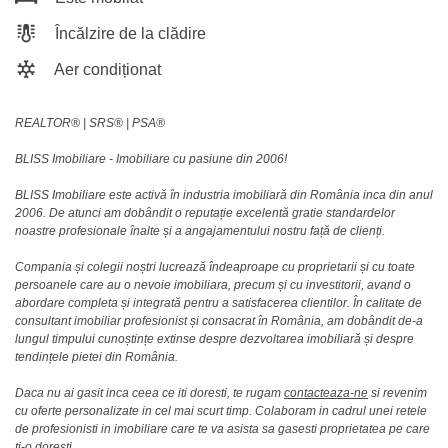
Încălzire de la clădire
Aer condiționat
REALTOR®️ | SRS®️ | PSA®️
BLISS Imobiliare - Imobiliare cu pasiune din 2006!
BLISS Imobiliare este activă în industria imobiliară din România inca din anul
2006. De atunci am dobândit o reputație excelentă gratie standardelor
noastre profesionale înalte și a angajamentului nostru față de clienți.
Compania și colegii noștri lucrează îndeaproape cu proprietarii și cu toate
persoanele care au o nevoie imobiliara, precum și cu investitorii, avand o
abordare completa și integrată pentru a satisfacerea clientilor. În calitate de
consultant imobiliar profesionist și consacrat în România, am dobândit de-a
lungul timpului cunoștințe extinse despre dezvoltarea imobiliară și despre
tendințele pietei din România.
Daca nu ai gasit inca ceea ce iti doresti, te rugam
contacteaza-ne
si revenim
cu oferte personalizate in cel mai scurt timp. Colaboram in cadrul unei retele
de profesionisti in imobiliare care te va asista sa gasesti proprietatea pe care
ti-o doresti.