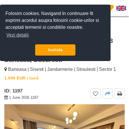
0
Folosim cookies. Navigand In continuare Iti
exprimi acordul asupra folosirii cookie-urilor si
acceptati termenii si conditiile noastre.
CERE DETALII
SUNĂ-NE
Vezi detalii
De inchiriat Apartament Modern cu 3
Camere – 132 mp & Parcare Lacul
Inchide
Baneasa, Bucuresti
Baneasa | Sisesti | Jandarmerie | Straulesti | Sector 1
1.000
EUR
/ lună
ID: 1197
1 June 2026 1197