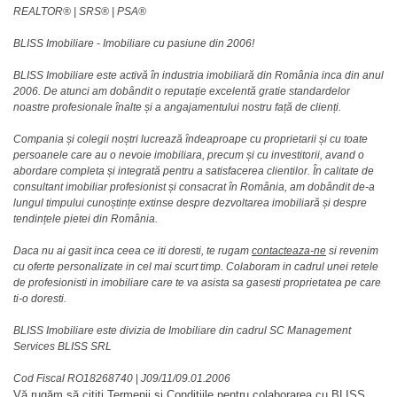
REALTOR®️ | SRS®️ | PSA®️
BLISS Imobiliare - Imobiliare cu pasiune din 2006!
BLISS Imobiliare este activă în industria imobiliară din România inca din anul
2006. De atunci am dobândit o reputație excelentă gratie standardelor
noastre profesionale înalte și a angajamentului nostru față de clienți.
Compania și colegii noștri lucrează îndeaproape cu proprietarii și cu toate
persoanele care au o nevoie imobiliara, precum și cu investitorii, avand o
abordare completa și integrată pentru a satisfacerea clientilor. În calitate de
consultant imobiliar profesionist și consacrat în România, am dobândit de-a
lungul timpului cunoștințe extinse despre dezvoltarea imobiliară și despre
tendințele pietei din România.
Daca nu ai gasit inca ceea ce iti doresti, te rugam
contacteaza-ne
si revenim
cu oferte personalizate in cel mai scurt timp. Colaboram in cadrul unei retele
de profesionisti in imobiliare care te va asista sa gasesti proprietatea pe care
ti-o doresti.
BLISS Imobiliare este divizia de Imobiliare din cadrul SC Management
Services BLISS SRL
Cod Fiscal RO18268740
|
J09/11/09.01.2006
Vă rugăm să citiți
Termenii și Condițiile
pentru colaborarea cu BLISS