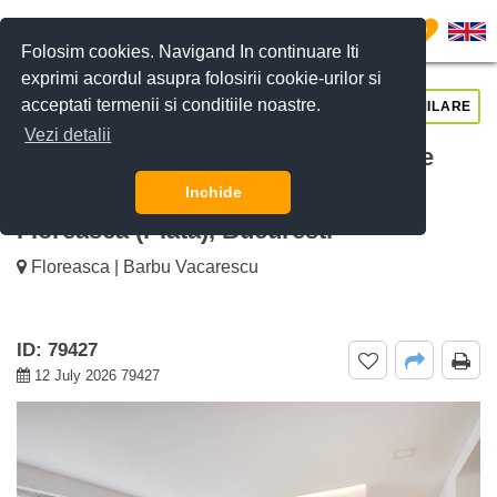
0
Folosim cookies. Navigand In continuare Iti
exprimi acordul asupra folosirii cookie-urilor si
acceptati termenii si conditiile noastre.
CERE DETALII
SUNĂ-NE
SIMILARE
Vezi detalii
De inchiriat Apartament de 3 camere
decomandat cu finisaje moderne
Inchide
Floreasca (Piata), Bucuresti
Floreasca | Barbu Vacarescu
ID: 79427
12 July 2026 79427