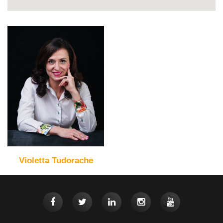
Violetta Tudorache