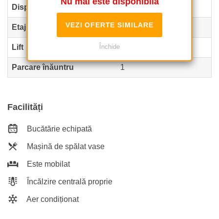
Nu mai este disponibilă
Dispunere
P+4+M
VEZI OFERTE SIMILARE
Etaj
1
Lift
Da
Închide
Parcare înăuntru
1
Facilități
Bucătărie echipată
Mașină de spălat vase
Este mobilat
Încălzire centrală proprie
Aer condiționat