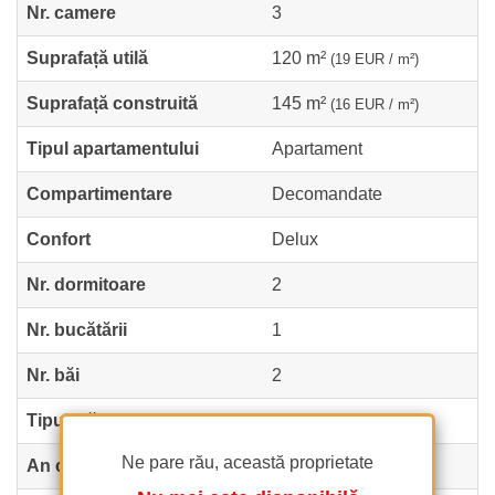
Nr. camere
3
Suprafață utilă
120 m²
(19 EUR / m²)
Suprafață construită
145 m²
(16 EUR / m²)
Tipul apartamentului
Apartament
Compartimentare
Decomandate
Confort
Delux
Nr. dormitoare
2
Nr. bucătării
1
Nr. băi
2
Tipul clădirii
Bloc
Ne pare rău, această proprietate
An construcție
2016