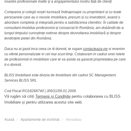
noastre profesionale înalte și a angajamentului nostru față de clienți.
Compania și colegii noștri lucrează îndeaproape cu proprietarii și cu toate
persoanele care au o nevoie imobiliara, precum și cu investitorii, avand o
abordare completa și integrată pentru a satisfacerea clientilor. În calitate de
consultant imobiliar profesionist și consacrat în România, am dobândit de-a
lungul timpului cunoștințe extinse despre dezvoltarea imobiliară și despre
tendințele pietei din România.
Daca nu ai gasit inca ceea ce iti doresti, te rugam
contacteaza-ne
si revenim
cu oferte personalizate in cel mai scurt timp. Colaboram in cadrul unei retele
de profesionisti in imobiliare care te va asista sa gasesti proprietatea pe care
ti-o doresti.
BLISS Imobiliare este divizia de Imobiliare din cadrul SC Management
Services BLISS SRL
Cod Fiscal RO18268740
|
J09/11/09.01.2006
Vă rugăm să citiți
Termenii și Condițiile
pentru colaborarea cu BLISS
Imobiliare și pentru utilizarea acestui site web.
Acasă
Apartamente de inchiriat
Herastrau