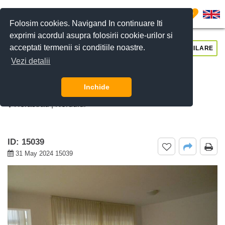
0
Folosim cookies. Navigand In continuare Iti
exprimi acordul asupra folosirii cookie-urilor si
acceptati termenii si conditiile noastre.
CERE DETALII
SUNĂ-NE
SIMILARE
Vezi detalii
De inchiriat apartament 3 camere
Herastrau, Bucuresti
Inchide
Herastrau | Nordului
ID: 15039
31 May 2024 15039