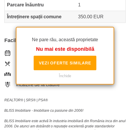
Parcare înăuntru
1
Întreținere spații comune
350.00 EUR
Ne pare rău, această proprietate
Facilități
Nu mai este disponibilă
Bucătărie echipată
VEZI OFERTE SIMILARE
Mașină de spălat vase
Semi-mobilat
Închide
Încălzire de la clădire
REALTOR®️ | SRS®️ | PSA®️
BLISS Imobiliare - Imobiliare cu pasiune din 2006!
BLISS Imobiliare este activă în industria imobiliară din România inca din anul
2006. De atunci am dobândit o reputație excelentă gratie standardelor