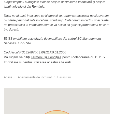
lungul timpului cunoștințe extinse despre dezvoltarea imobiliară și despre
tendințele pietei din România.
Daca nu ai gasit inca ceea ce iti doresti, te rugam
contacteaza-ne
si revenim
cu oferte personalizate in cel mai scurt timp. Colaboram in cadrul unei retele
de profesionisti in imobiliare care te va asista sa gasesti proprietatea pe care
ti-o doresti.
BLISS Imobiliare este divizia de Imobiliare din cadrul SC Management
Services BLISS SRL
Cod Fiscal RO18268740
|
J09/11/09.01.2006
Vă rugăm să citiți
Termenii și Condițiile
pentru colaborarea cu BLISS
Imobiliare și pentru utilizarea acestui site web.
Acasă
Apartamente de inchiriat
Herastrau