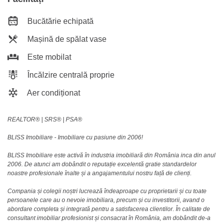
Bucătărie echipată
Mașină de spălat vase
Este mobilat
Încălzire centrală proprie
Aer condiționat
REALTOR®️ | SRS®️ | PSA®️
BLISS Imobiliare - Imobiliare cu pasiune din 2006!
BLISS Imobiliare este activă în industria imobiliară din România inca din anul
2006. De atunci am dobândit o reputație excelentă gratie standardelor
noastre profesionale înalte și a angajamentului nostru față de clienți.
Compania și colegii noștri lucrează îndeaproape cu proprietarii și cu toate
persoanele care au o nevoie imobiliara, precum și cu investitorii, avand o
abordare completa și integrată pentru a satisfacerea clientilor. În calitate de
consultant imobiliar profesionist și consacrat în România, am dobândit de-a