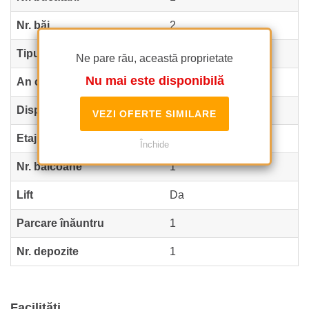
Nr. băi
2
Tipul clădirii
Bloc
Ne pare rău, această proprietate
Nu mai este disponibilă
An construcție
2018
Dispunere
2S+P+6
VEZI OFERTE SIMILARE
Etaj
5
Închide
Nr. balcoane
1
Lift
Da
Parcare înăuntru
1
Nr. depozite
1
Facilități