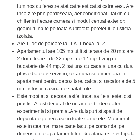
luminos cu ferestre atat catre est cat si catre vest. Are
incalzire prin pardoseala, aer conditionat Daikin cu
chiller in fiecare camera si modul central exterior;
geamuri inalte pe toata suprafata peretelui, cu sticla
izolata.
Are 1 loc de parcare la -1 si 1 boxa la -2
Apartamentul are 105 mp utili si terasa de 20 mp; are
2 dormitoare - de 22 mp si de 17 mp, living cu
bucatarie de 44 mp, 2 bai una cu cada si una cu dus,
plus o baie de serviciu, o camera suplimentara in
apartament pentru depozitare, calcat si uscatorie de 5
mp inclusiv masina de spalat rufe.
Este mobilat si decorat astfel incat sa fie si estetic si
practic. A fost decorat de un arhitect - decorator
experimentat si premiat.Are dulapuri si spatii de
depozitare generoase in toate camerele. Mobilierul
este in cea mai mare parte facut pe comanda, pe
dimensiunile apartamentului. Bucataria este echipata