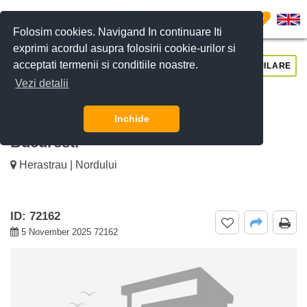
0
Folosim cookies. Navigand In continuare Iti
exprimi acordul asupra folosirii cookie-urilor si
acceptati termenii si conditiile noastre.
CERE DETALII
SUNĂ-NE
SIMILARE
Vezi detalii
De inchiriat apartament 3 camere
Lighthouse Residence, Herastrau,
Inchide
Bucuresti
Herastrau | Nordului
ID: 72162
5 November 2025 72162