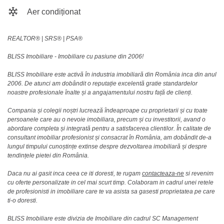
Aer condiționat
REALTOR®️ | SRS®️ | PSA®️
BLISS Imobiliare - Imobiliare cu pasiune din 2006!
BLISS Imobiliare este activă în industria imobiliară din România inca din anul
2006. De atunci am dobândit o reputație excelentă gratie standardelor
noastre profesionale înalte și a angajamentului nostru față de clienți.
Compania și colegii noștri lucrează îndeaproape cu proprietarii și cu toate
persoanele care au o nevoie imobiliara, precum și cu investitorii, avand o
abordare completa și integrată pentru a satisfacerea clientilor. În calitate de
consultant imobiliar profesionist și consacrat în România, am dobândit de-a
lungul timpului cunoștințe extinse despre dezvoltarea imobiliară și despre
tendințele pietei din România.
Daca nu ai gasit inca ceea ce iti doresti, te rugam
contacteaza-ne
si revenim
cu oferte personalizate in cel mai scurt timp. Colaboram in cadrul unei retele
de profesionisti in imobiliare care te va asista sa gasesti proprietatea pe care
ti-o doresti.
BLISS Imobiliare este divizia de Imobiliare din cadrul SC Management