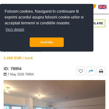
0
Folosim cookies. Navigand In continuare Iti
exprimi acordul asupra folosirii cookie-urilor si
acceptati termenii si conditiile noastre.
CERE DETALII
SUNĂ-NE
SIMILARE
Vezi detalii
De inchiriat apartament 3 camere
Herastrau, Bucuresti
Inchide
Herastrau | Nordului
1.400
EUR
/ lună
ID: 76954
7 May 2026 76954