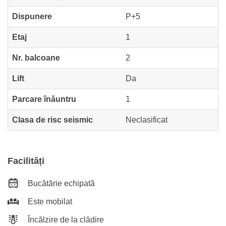
Dispunere
P+5
Etaj
1
Nr. balcoane
2
Lift
Da
Parcare înăuntru
1
Clasa de risc seismic
Neclasificat
Facilități
Bucătărie echipată
Este mobilat
Încălzire de la clădire