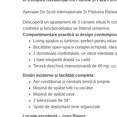
Aproape De Școli Internaționale Și Pădurea Băne
Descoperă un apartament de 3 camere situat în comp
confortul și funcționalitatea se îmbină armonios.
Compartimentare practică și design contempor
Living spațios și luminos, perfect pentru relax
Bucătărie open-space complet echipată, ideal
2 dormitoare confortabile, ce oferă intimitate și
1 baie elegantă dotată cu cadă
Terasă deschisă impresionantă de 40 mp, cu zo
Dotări moderne și facilități complete:
Aer condiționat și centrală termică proprie
Mașină de spălat rufe cu uscător
Mașină de spălat vase
2 televizoare de 58”
Spații de depozitare bine organizate
Locație excelentă – zona Pipera: