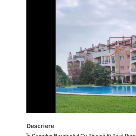
Descriere
În Complex Rezidențial Cu Piscină Și Pază Per