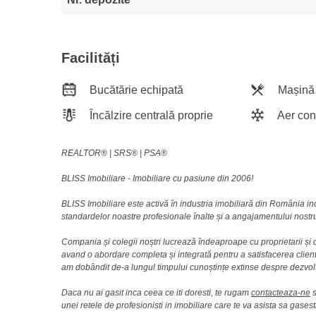
Facilități
Bucătărie echipată
Mașină 
Încălzire centrală proprie
Aer con
REALTOR®️ | SRS®️ | PSA®️
BLISS Imobiliare - Imobiliare cu pasiune din 2006!
BLISS Imobiliare este activă în industria imobiliară din România i
standardelor noastre profesionale înalte și a angajamentului nostru 
Compania și colegii noștri lucrează îndeaproape cu proprietarii și c
avand o abordare completa și integrată pentru a satisfacerea clienti
am dobândit de-a lungul timpului cunoștințe extinse despre dezvolt
Daca nu ai gasit inca ceea ce iti doresti, te rugam
contacteaza-ne
s
unei retele de profesionisti in imobiliare care te va asista sa gasest