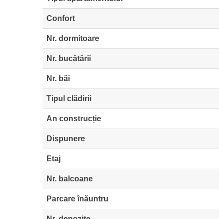
Confort
Nr. dormitoare
Nr. bucătării
Nr. băi
Tipul clădirii
An construcție
Dispunere
Etaj
Nr. balcoane
Parcare înăuntru
Nr. depozite