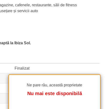
gazine, cafenele, restaurante, săli de fitness
sețare și servicii auto
aptă la Ibiza Sol.
Finalizat
3
Ne pare rău, această proprietate
100 m²
(9 EUR / m²)
Nu mai este disponibilă
115 m²
(8 EUR / m²)
Apartament