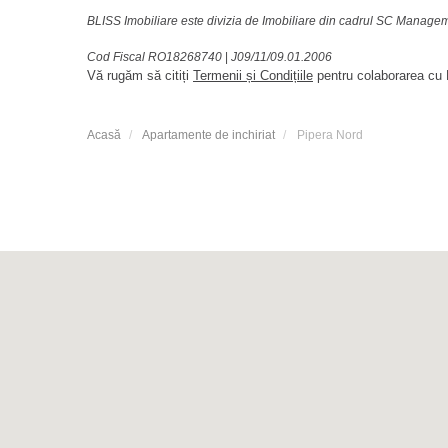
BLISS Imobiliare este divizia de Imobiliare din cadrul SC Manag
Cod Fiscal RO18268740
|
J09/11/09.01.2006
Vă rugăm să citiți
Termenii și Condițiile
pentru colaborarea cu B
Acasă
Apartamente de inchiriat
Pipera Nord