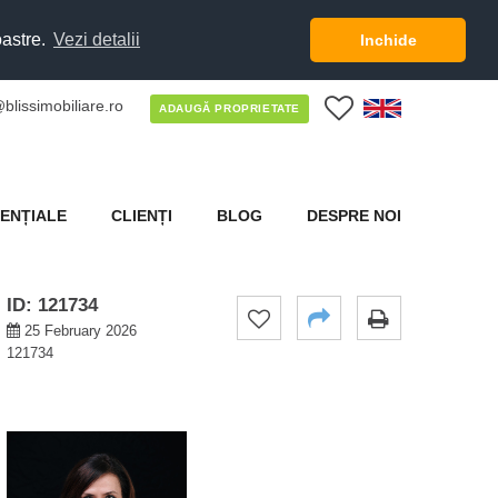
oastre.
Vezi detalii
Inchide
blissimobiliare.ro
0
ADAUGĂ PROPRIETATE
ENȚIALE
CLIENȚI
BLOG
DESPRE NOI
ID: 121734
25 February 2026
121734