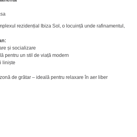
asa
lexul rezidențial Ibiza Sol, o locuință unde rafinamentul,
an:
are și socializare
ă pentru un stil de viață modern
 liniște
nă de grătar – ideală pentru relaxare în aer liber