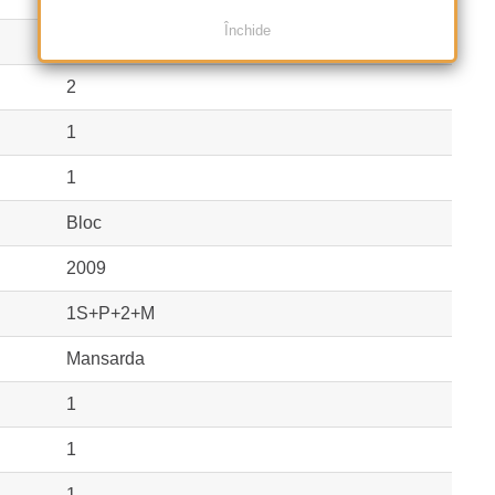
Închide
Confort 1
2
1
1
Bloc
2009
1S+P+2+M
Mansarda
1
1
1