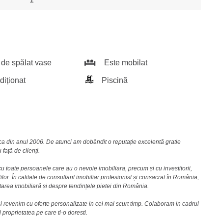
de spălat vase
Este mobilat
diționat
Piscină
nca din anul 2006. De atunci am dobândit o reputație excelentă gratie
față de clienți.
u toate persoanele care au o nevoie imobiliara, precum și cu investitorii,
lor. În calitate de consultant imobiliar profesionist și consacrat în România,
area imobiliară și despre tendințele pietei din România.
i revenim cu oferte personalizate in cel mai scurt timp. Colaboram in cadrul
i proprietatea pe care ti-o doresti.