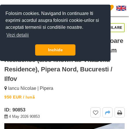
0
Folosim cookies. Navigand In continuare Iti
exprimi acordul asupra folosirii cookie-urilor si
acceptati termenii si conditiile noastre.
CERE DETALII
SUNĂ-NE
SIMILARE
Vezi detalii
De inchiriat Apartament cu 2 dormitoare
și parcare Vita Bella Pipera My Dream
Inchide
Residence (also known as VitaBella
Residence), Pipera Nord, Bucuresti /
Ilfov
Iancu Nicolae | Pipera
950
EUR
/ lună
ID: 90853
4 May 2026 90853