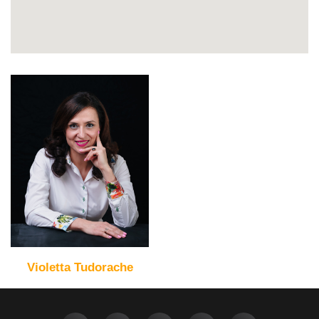
Violetta Tudorache