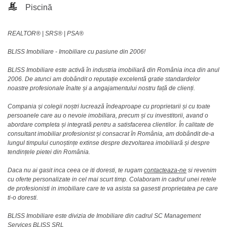
Piscină
REALTOR®️ | SRS®️ | PSA®️
BLISS Imobiliare - Imobiliare cu pasiune din 2006!
BLISS Imobiliare este activă în industria imobiliară din România inca din anul
2006. De atunci am dobândit o reputație excelentă gratie standardelor
noastre profesionale înalte și a angajamentului nostru față de clienți.
Compania și colegii noștri lucrează îndeaproape cu proprietarii și cu toate
persoanele care au o nevoie imobiliara, precum și cu investitorii, avand o
abordare completa și integrată pentru a satisfacerea clientilor. În calitate de
consultant imobiliar profesionist și consacrat în România, am dobândit de-a
lungul timpului cunoștințe extinse despre dezvoltarea imobiliară și despre
tendințele pietei din România.
Daca nu ai gasit inca ceea ce iti doresti, te rugam
contacteaza-ne
si revenim
cu oferte personalizate in cel mai scurt timp. Colaboram in cadrul unei retele
de profesionisti in imobiliare care te va asista sa gasesti proprietatea pe care
ti-o doresti.
BLISS Imobiliare este divizia de Imobiliare din cadrul SC Management
Services BLISS SRL