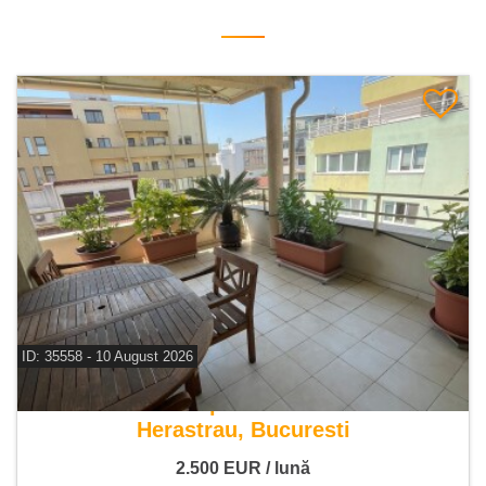
ID: 35558 - 10 August 2026
De inchiriat apartament 4 camere
Herastrau, Bucuresti
2.500
EUR
/ lună