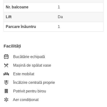
Nr. balcoane
1
Lift
Da
Parcare înăuntru
1
Facilități
Bucătărie echipată
Mașină de spălat vase
Este mobilat
Încălzire centrală proprie
Potrivit pentru birou
Aer condiționat