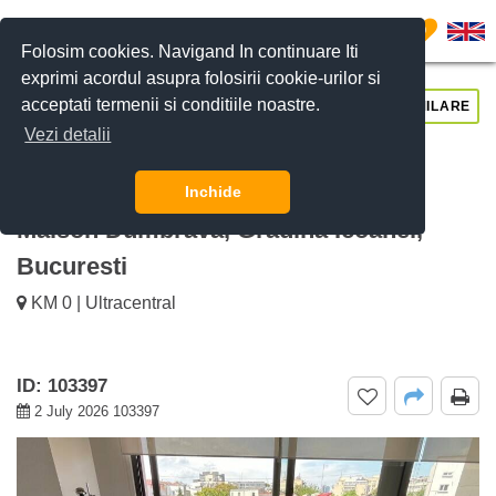
0
Folosim cookies. Navigand In continuare Iti
exprimi acordul asupra folosirii cookie-urilor si
acceptati termenii si conditiile noastre.
CERE DETALII
SUNĂ-NE
SIMILARE
Vezi detalii
De inchiriat Apartament 3 camere
Central cu loc de parcare subteran
Inchide
Maison Dumbrava, Gradina Icoanei,
Bucuresti
KM 0 | Ultracentral
ID: 103397
2 July 2026 103397