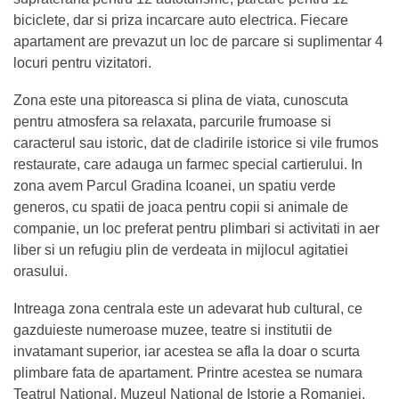
biciclete, dar si priza incarcare auto electrica. Fiecare
apartament are prevazut un loc de parcare si suplimentar 4
locuri pentru vizitatori.
Zona este una pitoreasca si plina de viata, cunoscuta
pentru atmosfera sa relaxata, parcurile frumoase si
caracterul sau istoric, dat de cladirile istorice si vile frumos
restaurate, care adauga un farmec special cartierului. In
zona avem Parcul Gradina Icoanei, un spatiu verde
generos, cu spatii de joaca pentru copii si animale de
companie, un loc preferat pentru plimbari si activitati in aer
liber si un refugiu plin de verdeata in mijlocul agitatiei
orasului.
Intreaga zona centrala este un adevarat hub cultural, ce
gazduieste numeroase muzee, teatre si institutii de
invatamant superior, iar acestea se afla la doar o scurta
plimbare fata de apartament. Printre acestea se numara
Teatrul National, Muzeul National de Istorie a Romaniei,