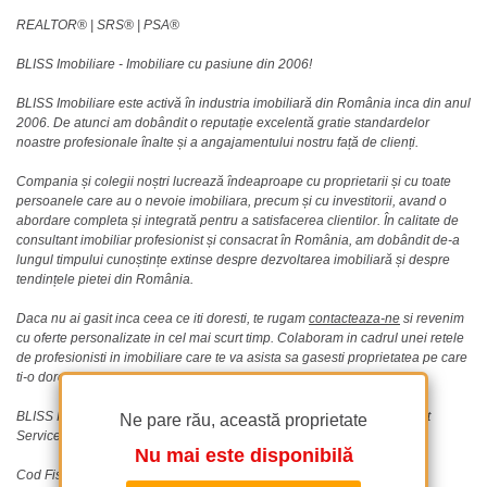
REALTOR®️ | SRS®️ | PSA®️
BLISS Imobiliare - Imobiliare cu pasiune din 2006!
BLISS Imobiliare este activă în industria imobiliară din România inca din anul
2006. De atunci am dobândit o reputație excelentă gratie standardelor
noastre profesionale înalte și a angajamentului nostru față de clienți.
Compania și colegii noștri lucrează îndeaproape cu proprietarii și cu toate
persoanele care au o nevoie imobiliara, precum și cu investitorii, avand o
abordare completa și integrată pentru a satisfacerea clientilor. În calitate de
consultant imobiliar profesionist și consacrat în România, am dobândit de-a
lungul timpului cunoștințe extinse despre dezvoltarea imobiliară și despre
tendințele pietei din România.
Daca nu ai gasit inca ceea ce iti doresti, te rugam
contacteaza-ne
si revenim
cu oferte personalizate in cel mai scurt timp. Colaboram in cadrul unei retele
de profesionisti in imobiliare care te va asista sa gasesti proprietatea pe care
ti-o doresti.
BLISS Imobiliare este divizia de Imobiliare din cadrul SC Management
Ne pare rău, această proprietate
Services BLISS SRL
Nu mai este disponibilă
Cod Fiscal RO18268740
|
J09/11/09.01.2006