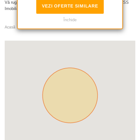
Vă rugăm să citiți
Termenii și Condițiile
pentru colaborarea cu BLISS
VEZI OFERTE SIMILARE
Imobiliare și pentru utilizarea acestui site web.
Închide
Acasă
Apartamente de inchiriat
Gradina Icoanei