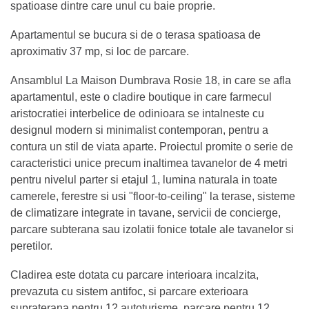
spatioase dintre care unul cu baie proprie.
Apartamentul se bucura si de o terasa spatioasa de
aproximativ 37 mp, si loc de parcare.
Ansamblul La Maison Dumbrava Rosie 18, in care se afla
apartamentul, este o cladire boutique in care farmecul
aristocratiei interbelice de odinioara se intalneste cu
designul modern si minimalist contemporan, pentru a
contura un stil de viata aparte. Proiectul promite o serie de
caracteristici unice precum inaltimea tavanelor de 4 metri
pentru nivelul parter si etajul 1, lumina naturala in toate
camerele, ferestre si usi "floor-to-ceiling" la terase, sisteme
de climatizare integrate in tavane, servicii de concierge,
parcare subterana sau izolatii fonice totale ale tavanelor si
peretilor.
Cladirea este dotata cu parcare interioara incalzita,
prevazuta cu sistem antifoc, si parcare exterioara
supraterana pentru 12 autoturisme, parcare pentru 12