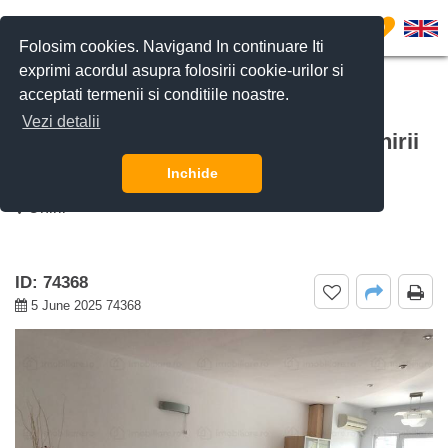
0
Folosim cookies. Navigand In continuare Iti
exprimi acordul asupra folosirii cookie-urilor si
acceptati termenii si conditiile noastre.
CERE DETALII
SUNĂ-NE
Vezi detalii
De inchiriat apartament 3 camere Unirii
(Manastirea Radu Voda), Bucuresti
Inchide
Unirii
ID: 74368
5 June 2025 74368