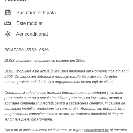
Bucătărie echipată
Este mobilat
Aer condiționat
REALTOR®️ | SRS®️ | PSA®️
BLISS Imobiliare - Imobiliare cu pasiune din 2006!
BLISS Imobiliare este activă în industria imobiliară din România inca din anul
2006. De atunci am dobândit o reputație excelentă gratie standardelor
noastre profesionale înalte și a angajamentului nostru față de clienți.
Compania și colegii noștri lucrează îndeaproape cu proprietarii și cu toate
persoanele care au o nevoie imobiliara, precum și cu investitorii, avand o
abordare completa și integrată pentru a satisfacerea clientilor. În calitate de
consultant imobiliar profesionist și consacrat în România, am dobândit de-a
lungul timpului cunoștințe extinse despre dezvoltarea imobiliară și despre
tendințele pietei din România.
Daca nu ai gasit inca ceea ce iti doresti, te rugam
contacteaza-ne
si revenim