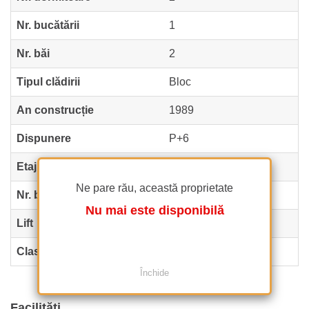
Nr. bucătării
1
Nr. băi
2
Tipul clădirii
Bloc
An construcție
1989
Dispunere
P+6
Etaj
2
Ne pare rău, această proprietate
Nr. balcoane
2
Nu mai este disponibilă
Lift
Da
Clasa de risc seismic
Neclasificat
Închide
Facilități