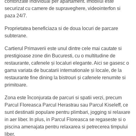
contorizate individual per apartament. Imobilul este
securizat cu camere de supraveghere, videointerfon si
paza 24/7.
Proprietatea beneficiaza si de doua locuri de parcare
subterane.
Cartierul Primaverii este unul dintre cele mai cautate si
prestigioase zone din Bucuresti, cu o multitudine de
restaurante, cafenele și localuri elegante. Aici se gasesc o
gama variata de bucatarii internationale și locale, de la
restaurante fine dining la bistrouri și cafenele renumite si
primitoare.
Zona este înconjurata de parcuri si spatii verzi, precum
Parcul Floreasca Parcul Herastrau sau Parcul Kiseleff, ce
sunt destinatii populare pentru plimbari, jogging si relaxare
in aer liber. In plus, in Parcul Floreasca se regaseste si o
piscina amenajata pentru relaxarea si petrecerea timpului
liber.