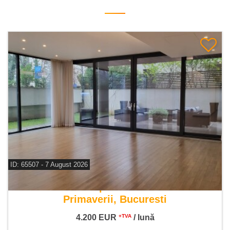
ID: 65507 - 7 August 2026
De inchiriat apartament 4 camere
Primaverii, Bucuresti
4.200
EUR
/ lună
+TVA