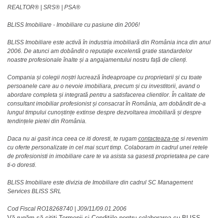
REALTOR®️ | SRS®️ | PSA®️
BLISS Imobiliare - Imobiliare cu pasiune din 2006!
BLISS Imobiliare este activă în industria imobiliară din România inca din anul
2006. De atunci am dobândit o reputație excelentă gratie standardelor
noastre profesionale înalte și a angajamentului nostru față de clienți.
Compania și colegii noștri lucrează îndeaproape cu proprietarii și cu toate
persoanele care au o nevoie imobiliara, precum și cu investitorii, avand o
abordare completa și integrată pentru a satisfacerea clientilor. În calitate de
consultant imobiliar profesionist și consacrat în România, am dobândit de-a
lungul timpului cunoștințe extinse despre dezvoltarea imobiliară și despre
tendințele pietei din România.
Daca nu ai gasit inca ceea ce iti doresti, te rugam
contacteaza-ne
si revenim
cu oferte personalizate in cel mai scurt timp. Colaboram in cadrul unei retele
de profesionisti in imobiliare care te va asista sa gasesti proprietatea pe care
ti-o doresti.
BLISS Imobiliare este divizia de Imobiliare din cadrul SC Management
Services BLISS SRL
Cod Fiscal RO18268740
|
J09/11/09.01.2006
Vă rugăm să citiți
Termenii și Condițiile
pentru colaborarea cu BLISS