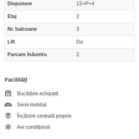
Dispunere
1S+P+4
Etaj
2
Nr. balcoane
3
Lift
Da
Parcare înăuntru
2
Facilități
Bucătărie echipată
Semi-mobilat
Încălzire centrală proprie
Aer condiționat