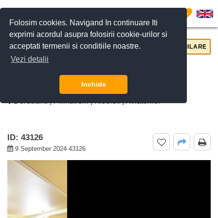
0
Folosim cookies. Navigand In continuare Iti
exprimi acordul asupra folosirii cookie-urilor si
acceptati termenii si conditiile noastre.
CERE DETALII
SUNĂ-NE
SIMILARE
Vezi detalii
De inchiriat apartament 4 camere
Primaverii, Bucuresti
Inchide
Dorobanti | Primaverii | Kiseleff | Aviatorilor
ID: 43126
9 September 2024 43126