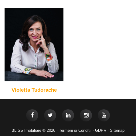
Violetta Tudorache
BLISS Imobiliare © 2026 ·
Termeni si Conditii
·
GDPR
·
Sitemap