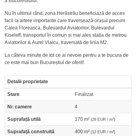
a Bucurestiului.
Nu în ultimul rând, zona Herăstrău beneficiază de acces
facil la artere importante care traversează orașul precum
Calea Floreasca, Bulevardul Aviatorilor, Bulevardul
Kiseleff, transportul în comun și mai ales stația de metrou
Aviatorilor & Aurel Vlaicu, traversată de linia M2.
La câteva minute de tot ce ai nevoie pentru a te bucura de
ce este mai bun Bucureștiul de oferit!
Detalii proprietate
Stare
Finalizat
Nr. camere
4
Suprafață utilă
170 m²
(29 EUR / m²)
Suprafață construită
400 m²
(12 EUR / m²)