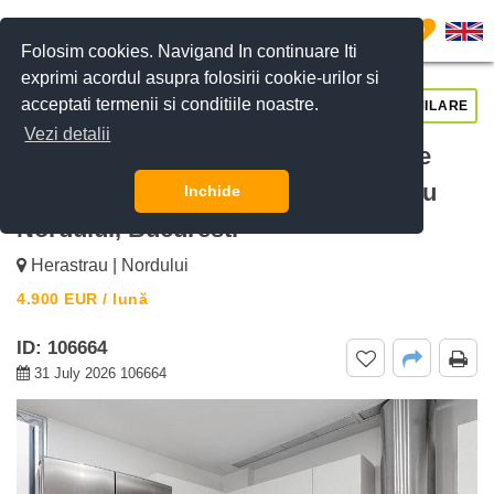
0
Folosim cookies. Navigand In continuare Iti
exprimi acordul asupra folosirii cookie-urilor si
acceptati termenii si conditiile noastre.
CERE DETALII
SUNĂ-NE
SIMILARE
Vezi detalii
De inchiriat Apartament cu terasa de
210mp cu vedere la Parcul Herastrau
Inchide
Nordului, Bucuresti
Herastrau | Nordului
4.900
EUR
/ lună
ID: 106664
31 July 2026 106664