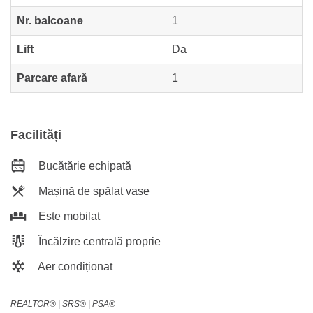
Nr. balcoane
1
Lift
Da
Parcare afară
1
Facilități
Bucătărie echipată
Mașină de spălat vase
Este mobilat
Încălzire centrală proprie
Aer condiționat
REALTOR®️ | SRS®️ | PSA®️