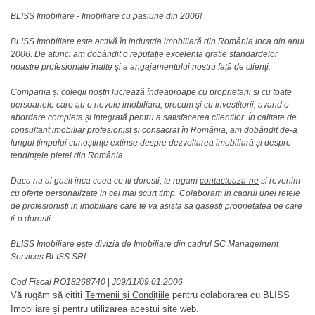
BLISS Imobiliare - Imobiliare cu pasiune din 2006!
BLISS Imobiliare este activă în industria imobiliară din România inca din anul
2006. De atunci am dobândit o reputație excelentă gratie standardelor
noastre profesionale înalte și a angajamentului nostru față de clienți.
Compania și colegii noștri lucrează îndeaproape cu proprietarii și cu toate
persoanele care au o nevoie imobiliara, precum și cu investitorii, avand o
abordare completa și integrată pentru a satisfacerea clientilor. În calitate de
consultant imobiliar profesionist și consacrat în România, am dobândit de-a
lungul timpului cunoștințe extinse despre dezvoltarea imobiliară și despre
tendințele pietei din România.
Daca nu ai gasit inca ceea ce iti doresti, te rugam
contacteaza-ne
si revenim
cu oferte personalizate in cel mai scurt timp. Colaboram in cadrul unei retele
de profesionisti in imobiliare care te va asista sa gasesti proprietatea pe care
ti-o doresti.
BLISS Imobiliare este divizia de Imobiliare din cadrul SC Management
Services BLISS SRL
Cod Fiscal RO18268740
|
J09/11/09.01.2006
Vă rugăm să citiți
Termenii și Condițiile
pentru colaborarea cu BLISS
Imobiliare și pentru utilizarea acestui site web.