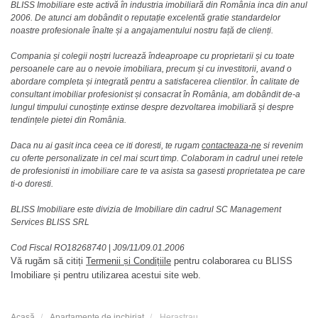
BLISS Imobiliare este activă în industria imobiliară din România inca din anul
2006. De atunci am dobândit o reputație excelentă gratie standardelor
noastre profesionale înalte și a angajamentului nostru față de clienți.
Compania și colegii noștri lucrează îndeaproape cu proprietarii și cu toate
persoanele care au o nevoie imobiliara, precum și cu investitorii, avand o
abordare completa și integrată pentru a satisfacerea clientilor. În calitate de
consultant imobiliar profesionist și consacrat în România, am dobândit de-a
lungul timpului cunoștințe extinse despre dezvoltarea imobiliară și despre
tendințele pietei din România.
Daca nu ai gasit inca ceea ce iti doresti, te rugam
contacteaza-ne
si revenim
cu oferte personalizate in cel mai scurt timp. Colaboram in cadrul unei retele
de profesionisti in imobiliare care te va asista sa gasesti proprietatea pe care
ti-o doresti.
BLISS Imobiliare este divizia de Imobiliare din cadrul SC Management
Services BLISS SRL
Cod Fiscal RO18268740
|
J09/11/09.01.2006
Vă rugăm să citiți
Termenii și Condițiile
pentru colaborarea cu BLISS
Imobiliare și pentru utilizarea acestui site web.
Acasă
Apartamente de inchiriat
Herastrau