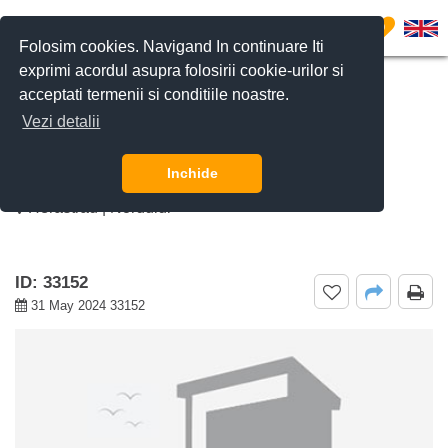
0
Folosim cookies. Navigand In continuare Iti
exprimi acordul asupra folosirii cookie-urilor si
acceptati termenii si conditiile noastre.
CERE DETALII
SUNĂ-NE
Vezi detalii
De inchiriat apartament 4 camere
Herastrau, Bucuresti
Inchide
Herastrau | Nordului
ID: 33152
31 May 2024 33152