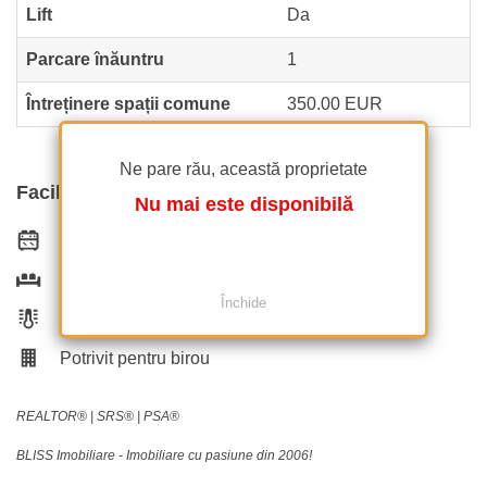
Lift
Da
Parcare înăuntru
1
Întreținere spații comune
350.00 EUR
Ne pare rău, această proprietate
Facilități
Nu mai este disponibilă
Bucătărie echipată
Este mobilat
Închide
Încălzire de la clădire
Potrivit pentru birou
REALTOR®️ | SRS®️ | PSA®️
BLISS Imobiliare - Imobiliare cu pasiune din 2006!