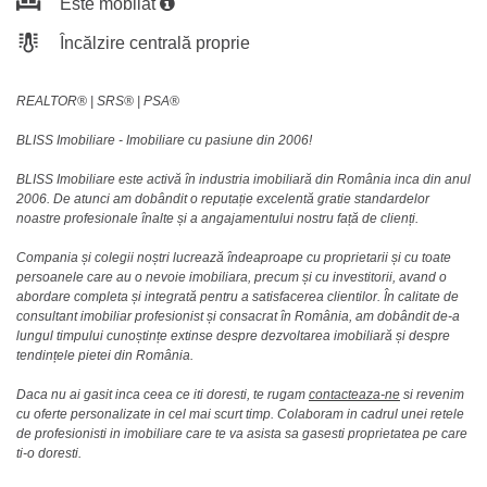
Este mobilat
Încălzire centrală proprie
REALTOR®️ | SRS®️ | PSA®️
BLISS Imobiliare - Imobiliare cu pasiune din 2006!
BLISS Imobiliare este activă în industria imobiliară din România inca din anul
2006. De atunci am dobândit o reputație excelentă gratie standardelor
noastre profesionale înalte și a angajamentului nostru față de clienți.
Compania și colegii noștri lucrează îndeaproape cu proprietarii și cu toate
persoanele care au o nevoie imobiliara, precum și cu investitorii, avand o
abordare completa și integrată pentru a satisfacerea clientilor. În calitate de
consultant imobiliar profesionist și consacrat în România, am dobândit de-a
lungul timpului cunoștințe extinse despre dezvoltarea imobiliară și despre
tendințele pietei din România.
Daca nu ai gasit inca ceea ce iti doresti, te rugam
contacteaza-ne
si revenim
cu oferte personalizate in cel mai scurt timp. Colaboram in cadrul unei retele
de profesionisti in imobiliare care te va asista sa gasesti proprietatea pe care
ti-o doresti.