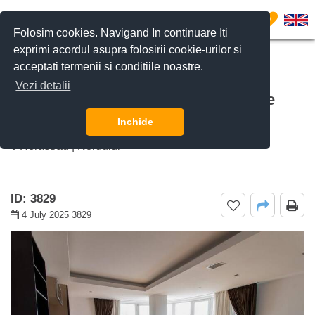
0
Folosim cookies. Navigand In continuare Iti
exprimi acordul asupra folosirii cookie-urilor si
acceptati termenii si conditiile noastre.
CERE DETALII
SUNĂ-NE
Vezi detalii
De inchiriat Apartament cu 4 camere
Nordului Nordului, Bucuresti
Inchide
Herastrau | Nordului
ID: 3829
4 July 2025 3829