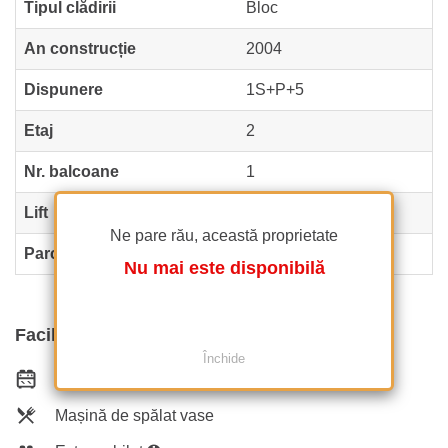
Tipul clădirii
Bloc
An construcție
2004
Dispunere
1S+P+5
Etaj
2
Nr. balcoane
1
Lift
Da
Ne pare rău, această proprietate
Parcare afară
1
Nu mai este disponibilă
Facilități
Închide
Bucătărie echipată
Mașină de spălat vase