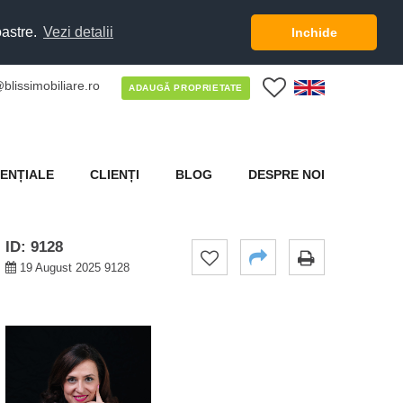
oastre.
Vezi detalii
Inchide
blissimobiliare.ro
0
ADAUGĂ PROPRIETATE
ENȚIALE
CLIENȚI
BLOG
DESPRE NOI
ID: 9128
19 August 2025 9128