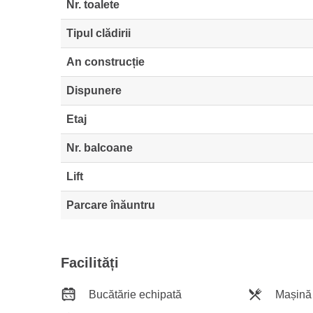
Nr. toalete
Tipul clădirii
An construcție
Dispunere
Etaj
Nr. balcoane
Lift
Parcare înăuntru
Facilități
Bucătărie echipată
Mașină 