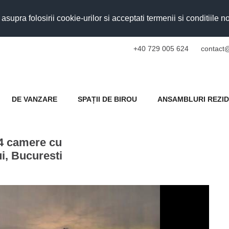
upra folosirii cookie-urilor si acceptati termenii si conditiile n
+40 729 005 624
contact@
DE VANZARE
SPAȚII DE BIROU
ANSAMBLURI REZID
 4 camere cu
i, Bucuresti