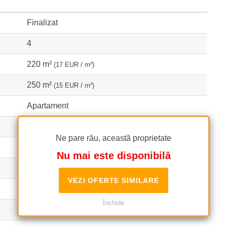
Finalizat
4
220 m²
(17 EUR / m²)
250 m²
(15 EUR / m²)
Apartament
Decomandate
Ne pare rău, această proprietate
Confort 1
Nu mai este disponibilă
3
VEZI OFERTE SIMILARE
1
Închide
3