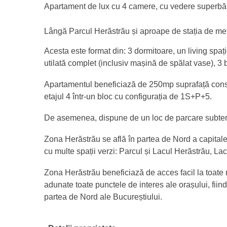
Apartament de lux cu 4 camere, cu vedere superbă 
Lângă Parcul Herăstrău și aproape de stația de me
Acesta este format din: 3 dormitoare, un living spa
utilată complet (inclusiv mașină de spălat vase), 3 
Apartamentul beneficiază de 250mp suprafață constru
etajul 4 într-un bloc cu configurația de 1S+P+5.
De asemenea, dispune de un loc de parcare subte
Zona Herăstrău se află în partea de Nord a capitalei
cu multe spații verzi: Parcul și Lacul Herăstrău, L
Zona Herăstrău beneficiază de acces facil la toate m
adunate toate punctele de interes ale orașului, fiin
partea de Nord ale Bucureștiului.