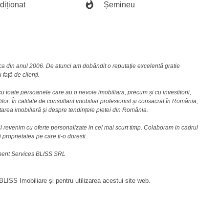
diționat
Șemineu
nca din anul 2006. De atunci am dobândit o reputație excelentă gratie
față de clienți.
u toate persoanele care au o nevoie imobiliara, precum și cu investitorii,
lor. În calitate de consultant imobiliar profesionist și consacrat în România,
area imobiliară și despre tendințele pietei din România.
i revenim cu oferte personalizate in cel mai scurt timp. Colaboram in cadrul
i proprietatea pe care ti-o doresti.
ement Services BLISS SRL
LISS Imobiliare și pentru utilizarea acestui site web.