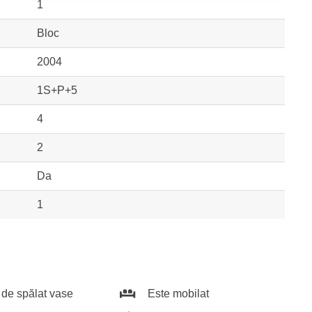
1
Bloc
2004
1S+P+5
4
2
Da
1
de spălat vase
Este mobilat