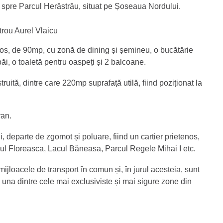
spre Parcul Herăstrău, situat pe Șoseaua Nordului.
trou Aurel Vlaicu
țios, de 90mp, cu zonă de dining și șemineu, o bucătărie
băi, o toaletă pentru oaspeți și 2 balcoane.
ită, dintre care 220mp suprafață utilă, fiind poziționat la
ran.
, departe de zgomot și poluare, fiind un cartier prietenos,
acul Floreasca, Lacul Băneasa, Parcul Regele Mihai I etc.
ijloacele de transport în comun și, în jurul acesteia, sunt
d una dintre cele mai exclusiviste și mai sigure zone din