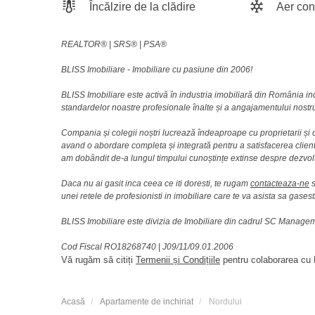
Încălzire de la clădire
Aer con
REALTOR®️ | SRS®️ | PSA®️
BLISS Imobiliare - Imobiliare cu pasiune din 2006!
BLISS Imobiliare este activă în industria imobiliară din România i
standardelor noastre profesionale înalte și a angajamentului nostru 
Compania și colegii noștri lucrează îndeaproape cu proprietarii și c
avand o abordare completa și integrată pentru a satisfacerea clienti
am dobândit de-a lungul timpului cunoștințe extinse despre dezvolt
Daca nu ai gasit inca ceea ce iti doresti, te rugam
contacteaza-ne
s
unei retele de profesionisti in imobiliare care te va asista sa gasest
BLISS Imobiliare este divizia de Imobiliare din cadrul SC Manag
Cod Fiscal RO18268740
|
J09/11/09.01.2006
Vă rugăm să citiți
Termenii și Condițiile
pentru colaborarea cu B
Acasă
Apartamente de inchiriat
Nordului