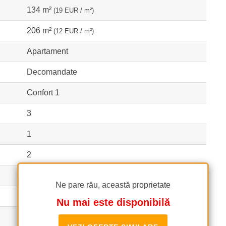
134 m²
(19 EUR / m²)
206 m²
(12 EUR / m²)
Apartament
Decomandate
Confort 1
3
1
2
Bloc
Ne pare rău, această proprietate
2024
Nu mai este disponibilă
1S+P+3