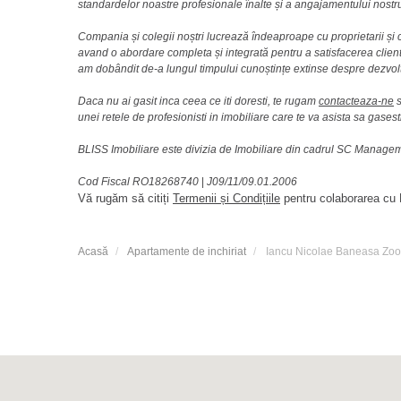
standardelor noastre profesionale înalte și a angajamentului nostru 
Compania și colegii noștri lucrează îndeaproape cu proprietarii și c
avand o abordare completa și integrată pentru a satisfacerea clienti
am dobândit de-a lungul timpului cunoștințe extinse despre dezvolt
Daca nu ai gasit inca ceea ce iti doresti, te rugam
contacteaza-ne
s
unei retele de profesionisti in imobiliare care te va asista sa gasest
BLISS Imobiliare este divizia de Imobiliare din cadrul SC Manag
Cod Fiscal RO18268740
|
J09/11/09.01.2006
Vă rugăm să citiți
Termenii și Condițiile
pentru colaborarea cu B
Acasă
Apartamente de inchiriat
Iancu Nicolae Baneasa Zoo