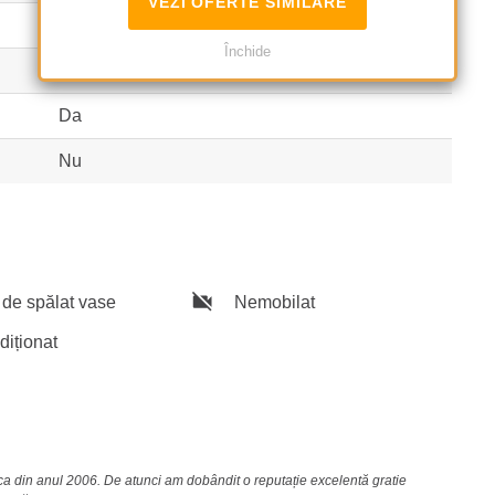
VEZI OFERTE SIMILARE
3
Închide
1
Da
Nu
de spălat vase
Nemobilat
diționat
nca din anul 2006. De atunci am dobândit o reputație excelentă gratie