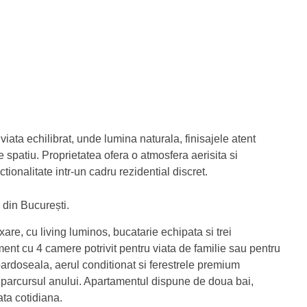
ata echilibrat, unde lumina naturala, finisajele atent
 spatiu. Proprietatea ofera o atmosfera aerisita si
tionalitate intr-un cadru rezidential discret.
 din București.
axare, cu living luminos, bucatarie echipata si trei
ent cu 4 camere potrivit pentru viata de familie sau pentru
 pardoseala, aerul conditionat si ferestrele premium
tot parcursul anului. Apartamentul dispune de doua bai,
ata cotidiana.