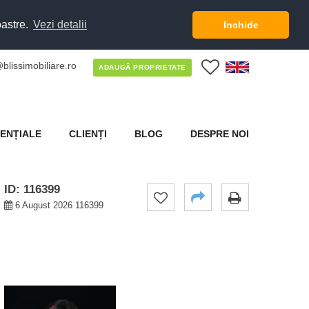
oastre.
Vezi detalii
Inchide
blissimobiliare.ro
0
ADAUGĂ PROPRIETATE
ENȚIALE
CLIENȚI
BLOG
DESPRE NOI
ID: 116399
6 August 2026 116399