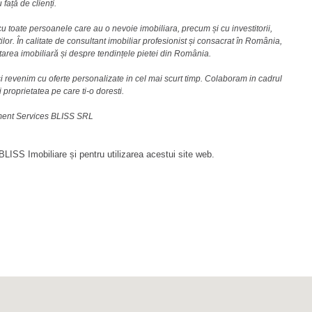
față de clienți.
u toate persoanele care au o nevoie imobiliara, precum și cu investitorii,
lor. În calitate de consultant imobiliar profesionist și consacrat în România,
area imobiliară și despre tendințele pietei din România.
i revenim cu oferte personalizate in cel mai scurt timp. Colaboram in cadrul
i proprietatea pe care ti-o doresti.
ement Services BLISS SRL
LISS Imobiliare și pentru utilizarea acestui site web.