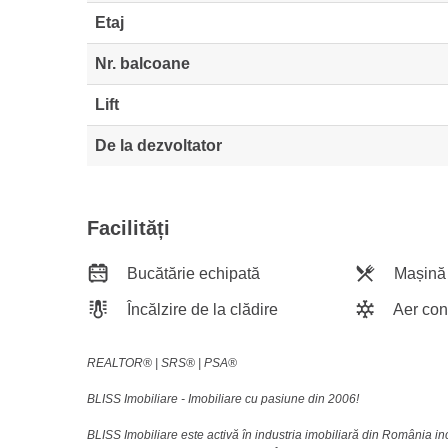
Etaj
Nr. balcoane
Lift
De la dezvoltator
Facilități
Bucătărie echipată
Mașină 
Încălzire de la clădire
Aer con
REALTOR®️ | SRS®️ | PSA®️
BLISS Imobiliare - Imobiliare cu pasiune din 2006!
BLISS Imobiliare este activă în industria imobiliară din România i