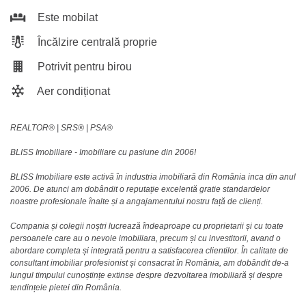
Este mobilat
Încălzire centrală proprie
Potrivit pentru birou
Aer condiționat
REALTOR®️ | SRS®️ | PSA®️
BLISS Imobiliare - Imobiliare cu pasiune din 2006!
BLISS Imobiliare este activă în industria imobiliară din România inca din anul
2006. De atunci am dobândit o reputație excelentă gratie standardelor
noastre profesionale înalte și a angajamentului nostru față de clienți.
Compania și colegii noștri lucrează îndeaproape cu proprietarii și cu toate
persoanele care au o nevoie imobiliara, precum și cu investitorii, avand o
abordare completa și integrată pentru a satisfacerea clientilor. În calitate de
consultant imobiliar profesionist și consacrat în România, am dobândit de-a
lungul timpului cunoștințe extinse despre dezvoltarea imobiliară și despre
tendințele pietei din România.