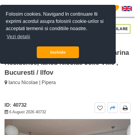
0
Folosim cookies. Navigand In continuare Iti
exprimi acordul asupra folosirii cookie-urilor si
acceptati termenii si conditiile noastre.
CERE DETALII
SUNĂ-NE
SIMILARE
Vezi detalii
De inchiriat Apartament de 136mp 4
camere cu priveliște spre pădure Carina
Inchide
Residence, Iancu Nicolae Jolie Ville ,
Bucuresti / Ilfov
Iancu Nicolae | Pipera
ID: 40732
6 August 2026 40732