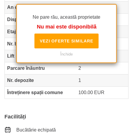
An construcție
2010
Ne pare rău, această proprietate
Dispunere
1S+P+5
Nu mai este disponibilă
Etaj
4
VEZI OFERTE SIMILARE
Nr. balcoane
2
Închide
Lift
Da
Parcare înăuntru
2
Nr. depozite
1
Întreținere spații comune
100.00 EUR
Facilități
Bucătărie echipată