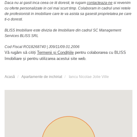
Daca nu ai gasit inca ceea ce iti doresti, te rugam
contacteaza-ne
si revenim
cu oferte personalizate in cel mai scurt timp. Colaboram in cadrul unei retele
de profesionisti in imobiliare care te va asista sa gasesti proprietatea pe care
ti-o doresti.
BLISS Imobiliare este divizia de Imobiliare din cadrul SC Management
Services BLISS SRL
Cod Fiscal RO18268740
|
J09/11/09.01.2006
Vă rugăm să citiți
Termenii și Condițiile
pentru colaborarea cu BLISS
Imobiliare și pentru utilizarea acestui site web.
Acasă
Apartamente de inchiriat
Iancu Nicolae Jolie Ville