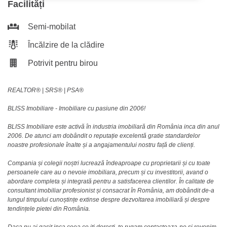
Facilități
Semi-mobilat
Încălzire de la clădire
Potrivit pentru birou
REALTOR®️ | SRS®️ | PSA®️
BLISS Imobiliare - Imobiliare cu pasiune din 2006!
BLISS Imobiliare este activă în industria imobiliară din România inca din anul
2006. De atunci am dobândit o reputație excelentă gratie standardelor
noastre profesionale înalte și a angajamentului nostru față de clienți.
Compania și colegii noștri lucrează îndeaproape cu proprietarii și cu toate
persoanele care au o nevoie imobiliara, precum și cu investitorii, avand o
abordare completa și integrată pentru a satisfacerea clientilor. În calitate de
consultant imobiliar profesionist și consacrat în România, am dobândit de-a
lungul timpului cunoștințe extinse despre dezvoltarea imobiliară și despre
tendințele pietei din România.
Daca nu ai gasit inca ceea ce iti doresti, te rugam
contacteaza-ne
si revenim