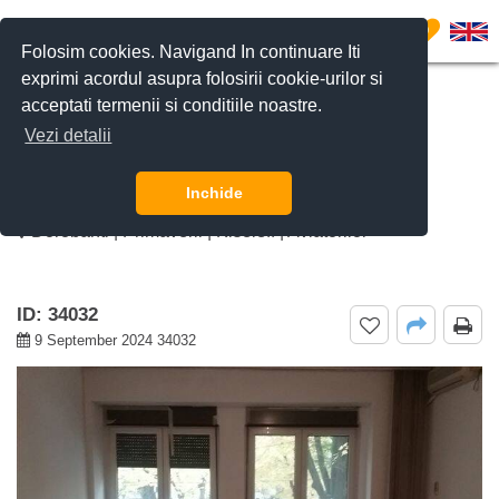
0
Folosim cookies. Navigand In continuare Iti
exprimi acordul asupra folosirii cookie-urilor si
acceptati termenii si conditiile noastre.
CERE DETALII
SUNĂ-NE
Vezi detalii
De inchiriat apartament 5 camere
Charles de Gaulle, Bucuresti
Inchide
Dorobanti | Primaverii | Kiseleff | Aviatorilor
ID: 34032
9 September 2024 34032