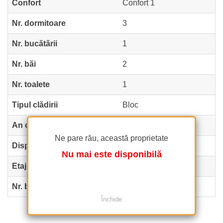
Confort
Confort 1
Nr. dormitoare
3
Nr. bucătării
1
Nr. băi
2
Nr. toalete
1
Tipul clădirii
Bloc
An construcție
2006
Ne pare rău, această proprietate
Dispunere
DS+HP+2+Pod
Nu mai este disponibilă
Etaj
Parter înalt
Nr. balcoane
2
Închide