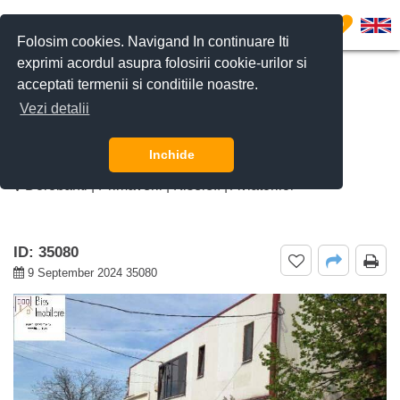
0
Folosim cookies. Navigand In continuare Iti
exprimi acordul asupra folosirii cookie-urilor si
acceptati termenii si conditiile noastre.
CERE DETALII
SUNĂ-NE
Vezi detalii
De inchiriat apartament 5 camere
Charles de Gaulle, Bucuresti
Inchide
Dorobanti | Primaverii | Kiseleff | Aviatorilor
ID: 35080
9 September 2024 35080