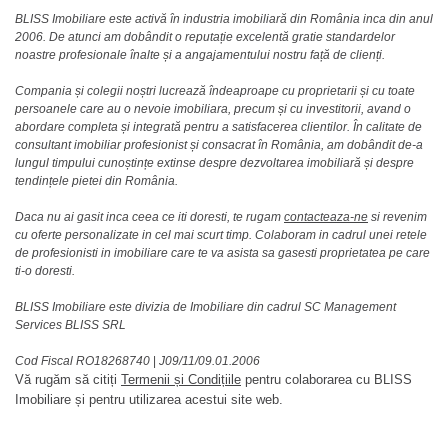
BLISS Imobiliare este activă în industria imobiliară din România inca din anul
2006. De atunci am dobândit o reputație excelentă gratie standardelor
noastre profesionale înalte și a angajamentului nostru față de clienți.
Compania și colegii noștri lucrează îndeaproape cu proprietarii și cu toate
persoanele care au o nevoie imobiliara, precum și cu investitorii, avand o
abordare completa și integrată pentru a satisfacerea clientilor. În calitate de
consultant imobiliar profesionist și consacrat în România, am dobândit de-a
lungul timpului cunoștințe extinse despre dezvoltarea imobiliară și despre
tendințele pietei din România.
Daca nu ai gasit inca ceea ce iti doresti, te rugam
contacteaza-ne
si revenim
cu oferte personalizate in cel mai scurt timp. Colaboram in cadrul unei retele
de profesionisti in imobiliare care te va asista sa gasesti proprietatea pe care
ti-o doresti.
BLISS Imobiliare este divizia de Imobiliare din cadrul SC Management
Services BLISS SRL
Cod Fiscal RO18268740
|
J09/11/09.01.2006
Vă rugăm să citiți
Termenii și Condițiile
pentru colaborarea cu BLISS
Imobiliare și pentru utilizarea acestui site web.