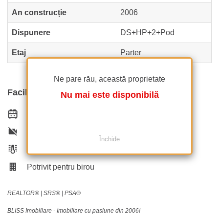
An construcție
2006
Dispunere
DS+HP+2+Pod
Etaj
Parter
Ne pare rău, această proprietate
Facilități
Nu mai este disponibilă
Bucătărie echipată
Nemobilat
Închide
Încălzire de la clădire
Potrivit pentru birou
REALTOR®️ | SRS®️ | PSA®️
BLISS Imobiliare - Imobiliare cu pasiune din 2006!