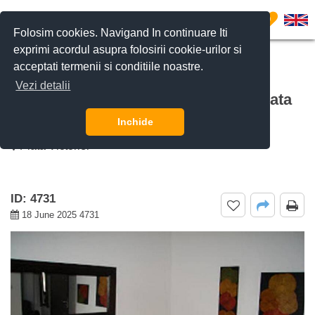
0
Folosim cookies. Navigand In continuare Iti
exprimi acordul asupra folosirii cookie-urilor si
acceptati termenii si conditiile noastre.
CERE DETALII
SUNĂ-NE
Vezi detalii
De inchiriat apartament 5 camere Piata
Victoriei, Bucuresti
Inchide
Piata Victoriei
ID: 4731
18 June 2025 4731