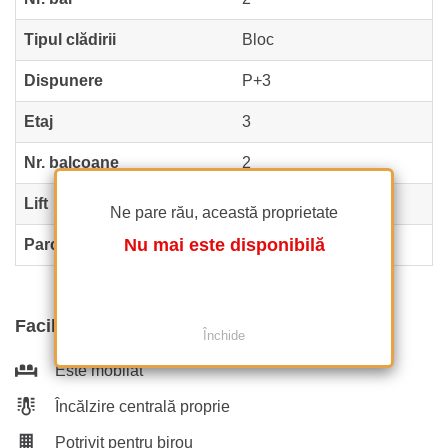
Tipul clădirii
Bloc
Dispunere
P+3
Etaj
3
Nr. balcoane
2
Lift
Nu
Ne pare rău, această proprietate
Nu mai este disponibilă
Parcare afară
2
Facilități
Închide
Este mobilat
Încălzire centrală proprie
Potrivit pentru birou