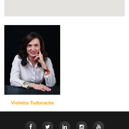
Violetta Tudorache