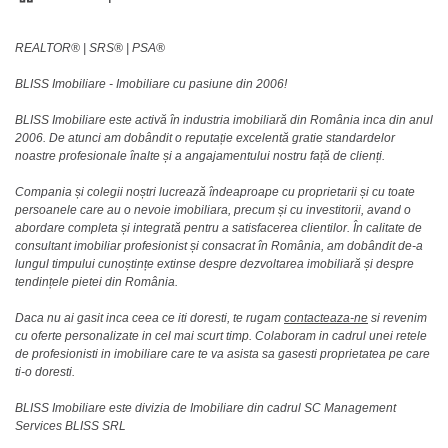
REALTOR®️ | SRS®️ | PSA®️
BLISS Imobiliare - Imobiliare cu pasiune din 2006!
BLISS Imobiliare este activă în industria imobiliară din România inca din anul
2006. De atunci am dobândit o reputație excelentă gratie standardelor
noastre profesionale înalte și a angajamentului nostru față de clienți.
Compania și colegii noștri lucrează îndeaproape cu proprietarii și cu toate
persoanele care au o nevoie imobiliara, precum și cu investitorii, avand o
abordare completa și integrată pentru a satisfacerea clientilor. În calitate de
consultant imobiliar profesionist și consacrat în România, am dobândit de-a
lungul timpului cunoștințe extinse despre dezvoltarea imobiliară și despre
tendințele pietei din România.
Daca nu ai gasit inca ceea ce iti doresti, te rugam
contacteaza-ne
si revenim
cu oferte personalizate in cel mai scurt timp. Colaboram in cadrul unei retele
de profesionisti in imobiliare care te va asista sa gasesti proprietatea pe care
ti-o doresti.
BLISS Imobiliare este divizia de Imobiliare din cadrul SC Management
Services BLISS SRL