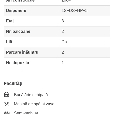
An construcție
2004
Dispunere
1S+DS+HP+5
Etaj
3
Nr. balcoane
2
Lift
Da
Parcare înăuntru
2
Nr. depozite
1
Facilități
Bucătărie echipată
Mașină de spălat vase
Semi-mobilat