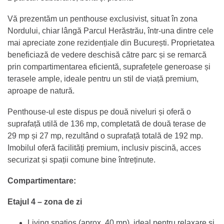
Vă prezentăm un penthouse exclusivist, situat în zona
Nordului, chiar lângă Parcul Herăstrău, într-una dintre cele
mai apreciate zone rezidențiale din București. Proprietatea
beneficiază de vedere deschisă către parc și se remarcă
prin compartimentarea eficientă, suprafețele generoase și
terasele ample, ideale pentru un stil de viață premium,
aproape de natură.
Penthouse-ul este dispus pe două niveluri și oferă o
suprafață utilă de 136 mp, completată de două terase de
29 mp și 27 mp, rezultând o suprafață totală de 192 mp.
Imobilul oferă facilități premium, inclusiv piscină, acces
securizat și spații comune bine întreținute.
Compartimentare:
Etajul 4 – zona de zi
Living spațios (aprox. 40 mp), ideal pentru relaxare și