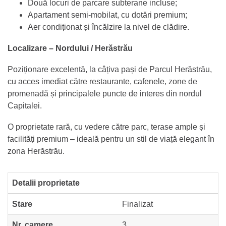
Două locuri de parcare subterane incluse;
Apartament semi-mobilat, cu dotări premium;
Aer condiționat și încălzire la nivel de clădire.
Localizare – Nordului / Herăstrău
Poziționare excelentă, la câțiva pași de Parcul Herăstrău,
cu acces imediat către restaurante, cafenele, zone de
promenadă și principalele puncte de interes din nordul
Capitalei.
O proprietate rară, cu vedere către parc, terase ample și
facilități premium – ideală pentru un stil de viață elegant în
zona Herăstrău.
Detalii proprietate
Stare
Finalizat
Nr. camere
3