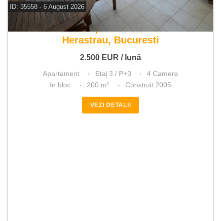
ID: 35558 - 6 August 2026
De inchiriat apartament 4 camere
Herastrau, Bucuresti
2.500
EUR
/ lună
Apartament
Etaj 3 / P+3
4 Camere
In bloc
200 m²
Construit 2005
VEZI DETALII