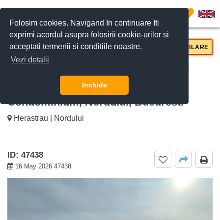
0
Folosim cookies. Navigand In continuare Iti
exprimi acordul asupra folosirii cookie-urilor si
acceptati termenii si conditiile noastre.
CERE DETALII
SUNĂ-NE
SIMILARE
Vezi detalii
De inchiriat Penthouse cu 3 Camere
Lângă Parcul Herăstrău Lakeview
Inchide
Condominium, Nordului, Bucuresti
Herastrau | Nordului
ID: 47438
16 May 2026 47438