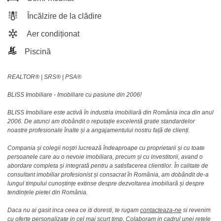
Încălzire de la clădire
Aer condiționat
Piscină
REALTOR®️ | SRS®️ | PSA®️
BLISS Imobiliare - Imobiliare cu pasiune din 2006!
BLISS Imobiliare este activă în industria imobiliară din România inca din anul
2006. De atunci am dobândit o reputație excelentă gratie standardelor
noastre profesionale înalte și a angajamentului nostru față de clienți.
Compania și colegii noștri lucrează îndeaproape cu proprietarii și cu toate
persoanele care au o nevoie imobiliara, precum și cu investitorii, avand o
abordare completa și integrată pentru a satisfacerea clientilor. În calitate de
consultant imobiliar profesionist și consacrat în România, am dobândit de-a
lungul timpului cunoștințe extinse despre dezvoltarea imobiliară și despre
tendințele pietei din România.
Daca nu ai gasit inca ceea ce iti doresti, te rugam
contacteaza-ne
si revenim
cu oferte personalizate in cel mai scurt timp. Colaboram in cadrul unei retele