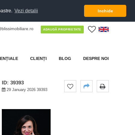
oastre.
Vezi detalii
Inchide
blissimobiliare.ro
0
ADAUGĂ PROPRIETATE
ENȚIALE
CLIENȚI
BLOG
DESPRE NOI
ID: 39393
29 January 2026 39393