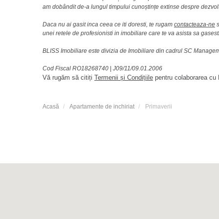
am dobândit de-a lungul timpului cunoștințe extinse despre dezvolt
Daca nu ai gasit inca ceea ce iti doresti, te rugam
contacteaza-ne
s
unei retele de profesionisti in imobiliare care te va asista sa gasest
BLISS Imobiliare este divizia de Imobiliare din cadrul SC Manag
Cod Fiscal RO18268740
|
J09/11/09.01.2006
Vă rugăm să citiți
Termenii și Condițiile
pentru colaborarea cu B
Acasă
Apartamente de inchiriat
Primaverii