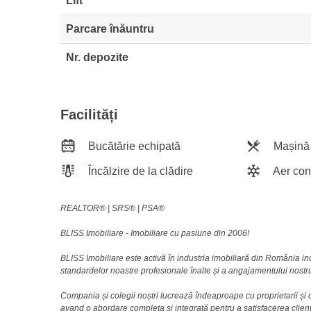
Lift
Parcare înăuntru
Nr. depozite
Facilități
Bucătărie echipată
Mașină 
Încălzire de la clădire
Aer con
REALTOR®️ | SRS®️ | PSA®️
BLISS Imobiliare - Imobiliare cu pasiune din 2006!
BLISS Imobiliare este activă în industria imobiliară din România i
standardelor noastre profesionale înalte și a angajamentului nostru 
Compania și colegii noștri lucrează îndeaproape cu proprietarii și c
avand o abordare completa și integrată pentru a satisfacerea clienti