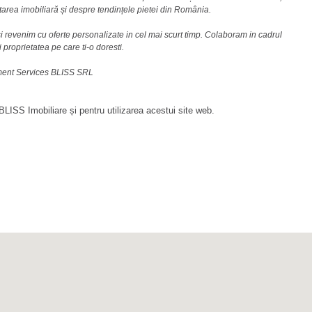
area imobiliară și despre tendințele pietei din România.
i revenim cu oferte personalizate in cel mai scurt timp. Colaboram in cadrul
i proprietatea pe care ti-o doresti.
ement Services BLISS SRL
LISS Imobiliare și pentru utilizarea acestui site web.