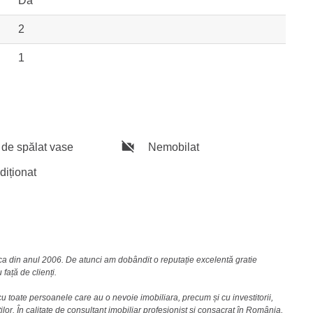
Da
2
1
de spălat vase
Nemobilat
diționat
nca din anul 2006. De atunci am dobândit o reputație excelentă gratie
față de clienți.
u toate persoanele care au o nevoie imobiliara, precum și cu investitorii,
lor. În calitate de consultant imobiliar profesionist și consacrat în România,