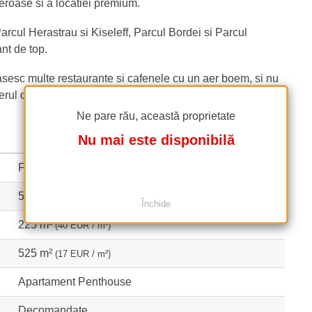
neroase si a locatiei premium.
arcul Herastrau si Kiseleff, Parcul Bordei si Parcul
ant de top.
gasesc multe restaurante si cafenele cu un aer boem, si nu
erul office Pipera.
Ne pare rău, această proprietate
Nu mai este disponibilă
Finalizat
5
Închide
225 m²
(40 EUR / m²)
525 m²
(17 EUR / m²)
Apartament Penthouse
Decomandate