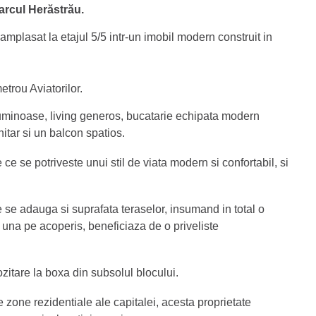
arcul Herăstrău.
lasat la etajul 5/5 intr-un imobil modern construit in
etrou Aviatorilor.
uminoase, living generos, bucatarie echipata modern
itar si un balcon spatios.
 se potriveste unui stil de viata modern si confortabil, si
re se adauga si suprafata teraselor, insumand in total o
i una pe acoperis, beneficiaza de o priveliste
ozitare la boxa din subsolul blocului.
te zone rezidentiale ale capitalei, acesta proprietate