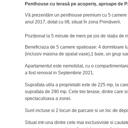
Penthouse cu terasă pe acoperiș, aproape de P
Vă prezentăm un penthouse premium cu 5 camere amp
anul 2017, dotat cu lift, situat în zona Primăverii.
Poziționat la 5 minute de mers pe jos de stația de m
Beneficiaza de 5 camere spatioase: 4 dormitoare l
(inclusiv masina de spalat vase),1 baie, un grup san
Apartamentul este nemobilat, cu o compartimentare ce
a fost renovat in Septembrie 2021.
Suprafata utila a proprietatii este de 225 mp, la ca
suprafata de 290 mp. Cele trei terase, dintre care s
spectaculoasa a zonei.
Sunt incluse si 2 locuri de parcare si un loc de dep
Situat intr-una dintre cele mai exclusiviste si cauta