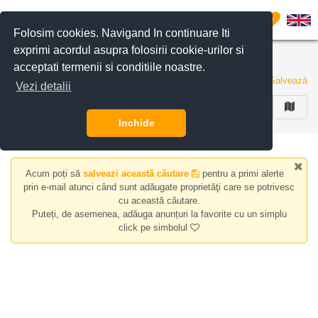
Filtreaza anunturile
0
Folosim cookies. Navigand In continuare Iti
exprimi acordul asupra folosirii cookie-urilor si
Apartamente de inchiriat zona Alunisului
acceptati termenii si conditiile noastre.
0 anunturi
Salvează
Vezi detalii
FILTREAZA
Inchide
Acum poți să
salveazi această căutare
pentru a primi alerte
prin e-mail atunci când sunt adăugate proprietăţi care se potrivesc
cu această căutare.
Puteți, de asemenea, adăuga anunțuri la favorite cu un simplu
click pe simbolul