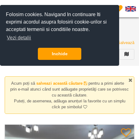
Filtreaza anunturile
0
Folosim cookies. Navigand In continuare Iti
exprimi acordul asupra folosirii cookie-urilor si
Apartamente de inchiriat in zona Aviatiei Sud,
acceptati termenii si conditiile noastre.
Bucuresti
Vezi detalii
3 anunturi
Salvează
Inchide
FILTREAZA
Acum poți să
salveazi această căutare
pentru a primi alerte
prin e-mail atunci când sunt adăugate proprietăţi care se potrivesc
cu această căutare.
Puteți, de asemenea, adăuga anunțuri la favorite cu un simplu
click pe simbolul