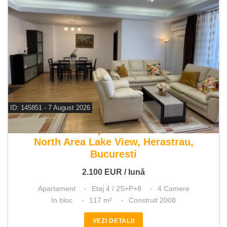
ID: 145851 - 7 August 2026
De inchiriat apartament 4 camere
North Area Lake View, Herastrau,
Bucuresti
2.100
EUR
/ lună
Apartament
Etaj 4 / 2S+P+8
4 Camere
In bloc
117 m²
Construit 2008
VEZI DETALII