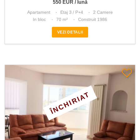
550
EUR
/ lună
Apartament
Etaj 3 / P+4
2 Camere
In bloc
70 m²
Construit 1986
VEZI DETALII
ÎNCHIRIAT