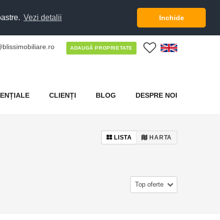
oastre.
Vezi detalii
Inchide
blissimobiliare.ro
0
ADAUGĂ PROPRIETATE
ENȚIALE
CLIENȚI
BLOG
DESPRE NOI
LISTA
HARTA
Top oferte