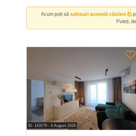
Acum poți să
salveazi această căutare
pe
Puteți, d
ID: 143279 - 5 August 2026