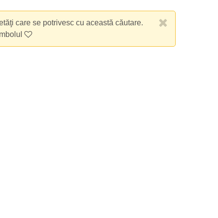
etăţi care se potrivesc cu această căutare.
imbolul