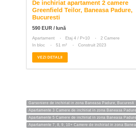
De inchiriat apartament 2 camere
Greenfield Teilor, Baneasa Padure,
Bucuresti
590
EUR
/ lună
Apartament
Etaj 4 / P+10
2 Camere
In bloc
51 m²
Construit 2023
VEZI DETALII
Garsoniere de inchiriat in zona Baneasa Padure, Bucuresti
Apartamente 3 Camere de inchiriat in zona Baneasa Padure
Apartamente 5 Camere de inchiriat in zona Baneasa Padure
Apartamente 7, 8, 9, 10+ Camere de inchiriat in zona Bane