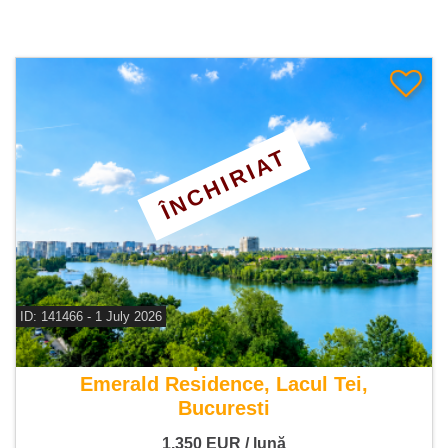
ÎNCHIRIAT
ID: 141466 - 1 July 2026
De inchiriat apartament 3 camere
Emerald Residence, Lacul Tei,
Bucuresti
1.350
EUR
/ lună