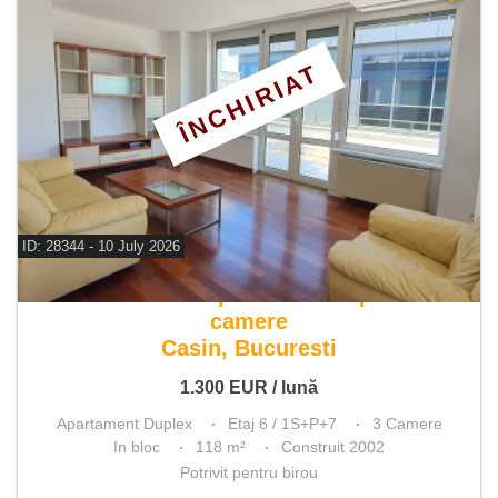
ÎNCHIRIAT
ID: 28344 - 10 July 2026
De inchiriat apartament duplex 3
camere
Casin, Bucuresti
1.300
EUR
/ lună
Apartament Duplex
Etaj 6 / 1S+P+7
3 Camere
In bloc
118 m²
Construit 2002
Potrivit pentru birou