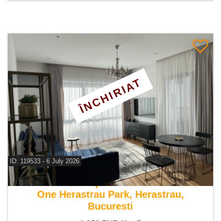
ÎNCHIRIAT
ID: 119533 - 6 July 2026
De inchiriat apartament 2 camere
One Herastrau Park, Herastrau,
Bucuresti