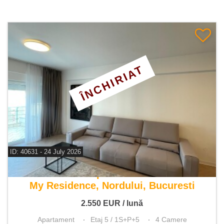
ÎNCHIRIAT
ID: 40631 - 24 July 2026
De inchiriat apartament 4 camere
My Residence, Nordului, Bucuresti
2.550
EUR
/ lună
Apartament
Etaj 5 / 1S+P+5
4 Camere