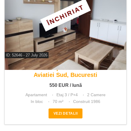
ÎNCHIRIAT
ID: 52646 - 27 July 2026
De inchiriat apartament 2 camere
Aviatiei Sud, Bucuresti
550
EUR
/ lună
Apartament
Etaj 3 / P+4
2 Camere
In bloc
70 m²
Construit 1986
VEZI DETALII