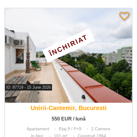
ÎNCHIRIAT
ID: 87719 - 15 June 2026
De inchiriat apartament 2 camere
Unirii-Cantemir, Bucuresti
550
EUR
/ lună
Apartament
Etaj 9 / P+9
2 Camere
In bloc
101 m²
Construit 1964