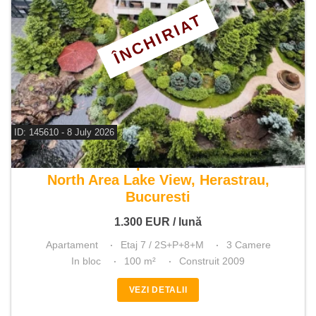
ÎNCHIRIAT
ID: 145610 - 8 July 2026
De inchiriat apartament 3 camere
North Area Lake View, Herastrau,
Bucuresti
1.300
EUR
/ lună
Apartament
Etaj 7 / 2S+P+8+M
3 Camere
In bloc
100 m²
Construit 2009
VEZI DETALII