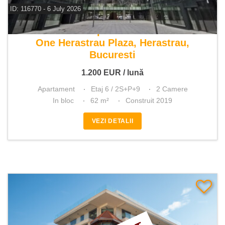
ID: 116770 - 6 July 2026
De inchiriat apartament 2 camere
One Herastrau Plaza, Herastrau,
Bucuresti
1.200
EUR
/ lună
Apartament
Etaj 6 / 2S+P+9
2 Camere
In bloc
62 m²
Construit 2019
VEZI DETALII