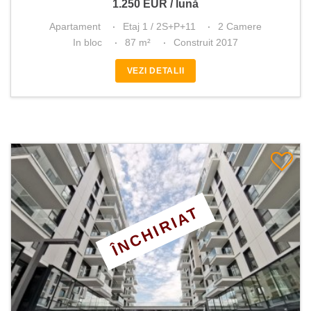
1.250
EUR
/ lună
Apartament
Etaj 1 / 2S+P+11
2 Camere
In bloc
87 m²
Construit 2017
VEZI DETALII
ÎNCHIRIAT