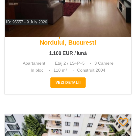
ID: 95557 - 9 July 2026
De inchiriat apartament 3 camere
Nordului, Bucuresti
1.100
EUR
/ lună
Apartament
Etaj 2 / 1S+P+5
3 Camere
In bloc
110 m²
Construit 2004
VEZI DETALII