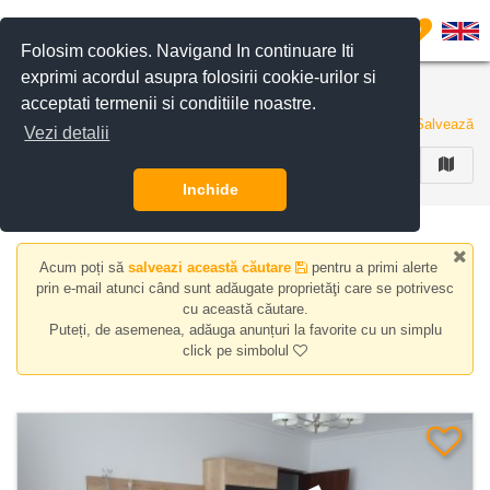
Filtreaza anunturile
0
Folosim cookies. Navigand In continuare Iti
exprimi acordul asupra folosirii cookie-urilor si
Apartamente de inchiriat in Bucuresti
acceptati termenii si conditiile noastre.
106 anunturi
Salvează
Vezi detalii
FILTREAZA
Inchide
Acum poți să
salveazi această căutare
pentru a primi alerte
prin e-mail atunci când sunt adăugate proprietăţi care se potrivesc
cu această căutare.
Puteți, de asemenea, adăuga anunțuri la favorite cu un simplu
click pe simbolul