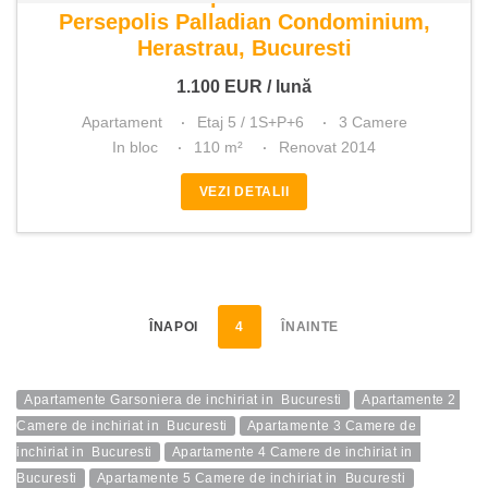
Persepolis Palladian Condominium,
Herastrau, Bucuresti
1.100
EUR
/ lună
Apartament
Etaj 5 / 1S+P+6
3 Camere
In bloc
110 m²
Renovat 2014
VEZI DETALII
ÎNAPOI
4
ÎNAINTE
Apartamente Garsoniera de inchiriat in  Bucuresti
Apartamente 2 
Camere de inchiriat in  Bucuresti
Apartamente 3 Camere de 
inchiriat in  Bucuresti
Apartamente 4 Camere de inchiriat in  
Bucuresti
Apartamente 5 Camere de inchiriat in  Bucuresti