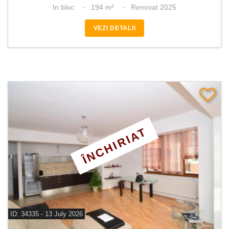
In bloc
194 m²
Renovat 2025
VEZI DETALII
ÎNCHIRIAT
ID: 34335 - 13 July 2026