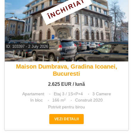
ÎNCHIRIAT
ID: 103397 - 2 July 2026
De inchiriat apartament 3 camere
Maison Dumbrava, Gradina Icoanei,
Bucuresti
2.625
EUR
/ lună
Apartament
Etaj 3 / 1S+P+4
3 Camere
In bloc
166 m²
Construit 2020
Potrivit pentru birou
VEZI DETALII