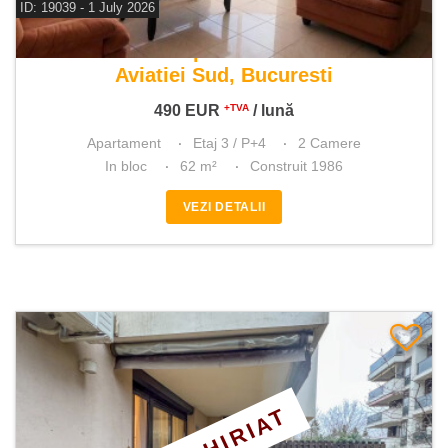
ID: 19039 - 1 July 2026
De inchiriat apartament 2 camere
Aviatiei Sud, Bucuresti
490
EUR
/ lună
+TVA
Apartament
Etaj 3 / P+4
2 Camere
In bloc
62 m²
Construit 1986
VEZI DETALII
ÎNCHIRIAT