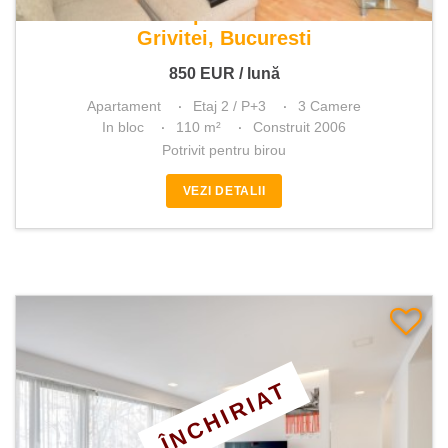
De inchiriat apartament 3 camere
Grivitei, Bucuresti
850
EUR
/ lună
Apartament
Etaj 2 / P+3
3 Camere
In bloc
110 m²
Construit 2006
Potrivit pentru birou
VEZI DETALII
ÎNCHIRIAT