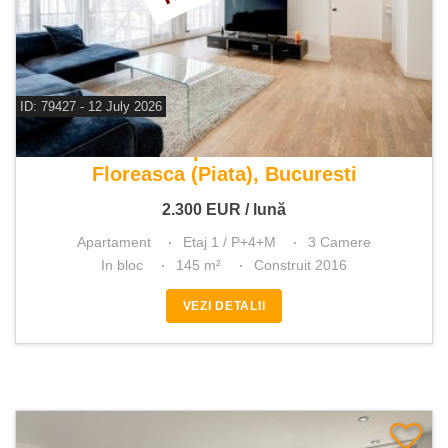
ID: 79427 - 12 July 2026
De inchiriat apartament 3 camere
Floreasca (Piata), Bucuresti
2.300
EUR
/ lună
Apartament
Etaj 1 / P+4+M
3 Camere
In bloc
145 m²
Construit 2016
VEZI DETALII