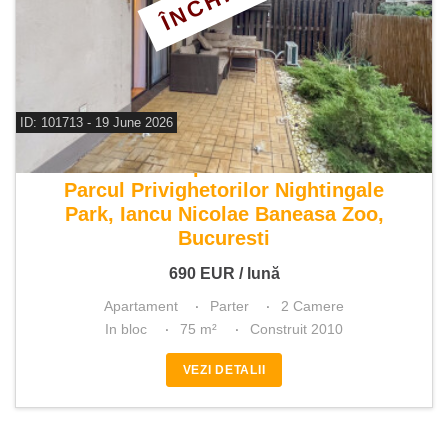
ID: 101713 - 19 June 2026
De inchiriat apartament 2 camere
Parcul Privighetorilor Nightingale
Park, Iancu Nicolae Baneasa Zoo,
Bucuresti
690
EUR
/ lună
Apartament
Parter
2 Camere
In bloc
75 m²
Construit 2010
VEZI DETALII