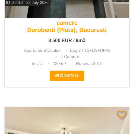
ID: 28818 - 22 July 2026
De inchiriat apartament duplex 4
camere
Dorobanti (Piata), Bucuresti
3.500
EUR
/ lună
Apartament Duplex
Etaj 2 / 1S+DS+HP+3
4 Camere
In vila
220 m²
Renovat 2015
VEZI DETALII