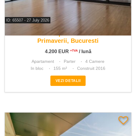
ID: 65507 - 27 July 2026
De inchiriat apartament 4 camere
Primaverii, Bucuresti
4.200
EUR
/ lună
+TVA
Apartament
Parter
4 Camere
In bloc
155 m²
Construit 2016
VEZI DETALII