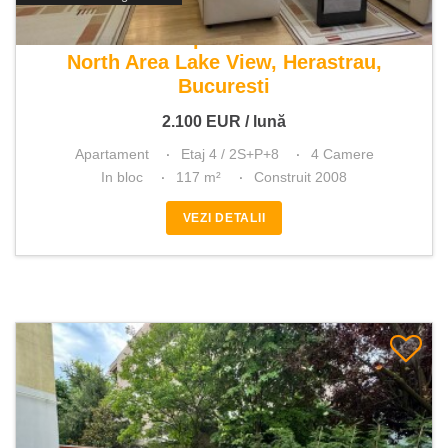
De inchiriat apartament 4 camere
North Area Lake View, Herastrau,
Bucuresti
2.100
EUR
/ lună
Apartament
Etaj 4 / 2S+P+8
4 Camere
In bloc
117 m²
Construit 2008
VEZI DETALII