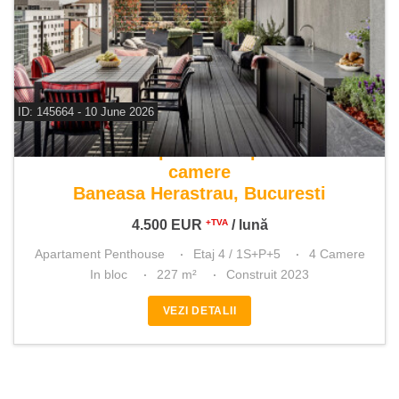
ID: 145664 - 10 June 2026
De inchiriat apartament penthouse 4
camere
Baneasa Herastrau, Bucuresti
4.500
EUR
/ lună
+TVA
Apartament Penthouse
Etaj 4 / 1S+P+5
4 Camere
In bloc
227 m²
Construit 2023
VEZI DETALII