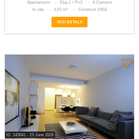
Apartament
Etaj 1 / P+3
4 Camere
In vila
120 m²
Construit 1950
VEZI DETALII
ID: 143041 - 23 June 2026