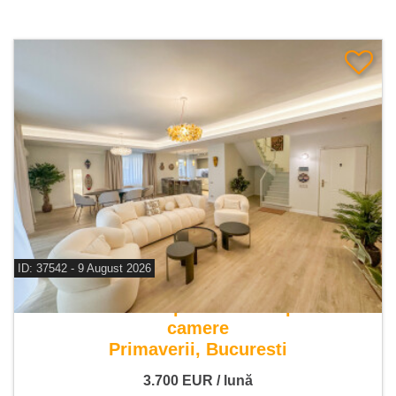
ID: 37542 - 9 August 2026
De inchiriat apartament duplex 4
camere
Primaverii, Bucuresti
3.700
EUR
/ lună