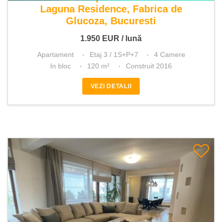
Laguna Residence, Fabrica de
Glucoza, Bucuresti
1.950
EUR
/ lună
Apartament
Etaj 3 / 1S+P+7
4 Camere
In bloc
120 m²
Construit 2016
VEZI DETALII