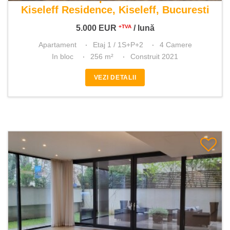
Kiseleff Residence, Kiseleff, Bucuresti
5.000
EUR
/ lună
+TVA
Apartament
Etaj 1 / 1S+P+2
4 Camere
In bloc
256 m²
Construit 2021
VEZI DETALII