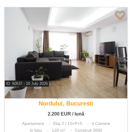
ID: 50537 - 10 July 2026
De inchiriat apartament 4 camere
Nordului, Bucuresti
2.200
EUR
/ lună
Apartament
Etaj 2 / 1S+P+5
4 Camere
In bloc
120 m²
Construit 2005