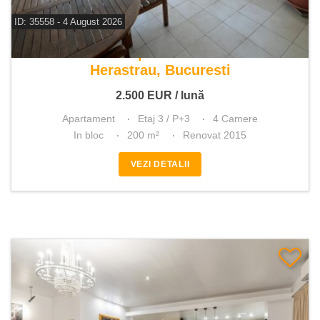
ID: 35558 - 4 August 2026
De inchiriat apartament 4 camere
Herastrau, Bucuresti
2.500
EUR
/ lună
Apartament
Etaj 3 / P+3
4 Camere
In bloc
200 m²
Renovat 2015
VEZI DETALII