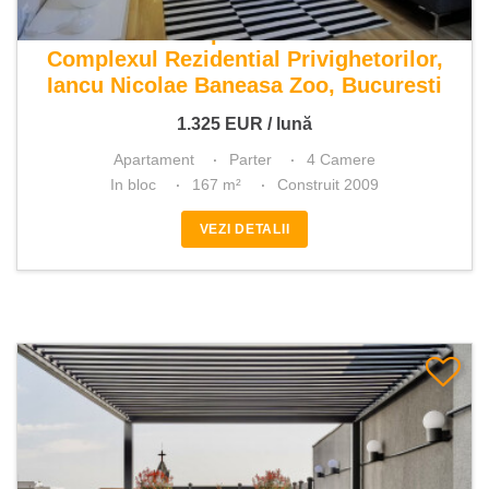
De inchiriat apartament 4 camere
Complexul Rezidential Privighetorilor,
Iancu Nicolae Baneasa Zoo, Bucuresti
1.325
EUR
/ lună
Apartament
Parter
4 Camere
In bloc
167 m²
Construit 2009
VEZI DETALII