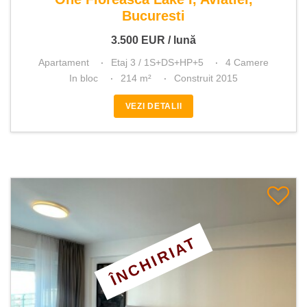
Bucuresti
3.500
EUR
/ lună
Apartament
Etaj 3 / 1S+DS+HP+5
4 Camere
In bloc
214 m²
Construit 2015
VEZI DETALII
ÎNCHIRIAT