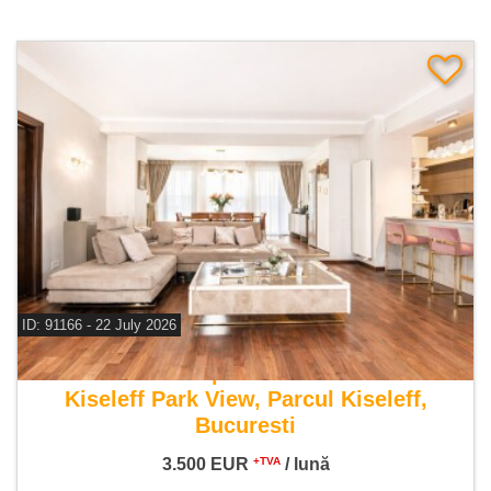
ID: 91166 - 22 July 2026
De inchiriat apartament 4 camere
Kiseleff Park View, Parcul Kiseleff,
Bucuresti
3.500
EUR
/ lună
+TVA