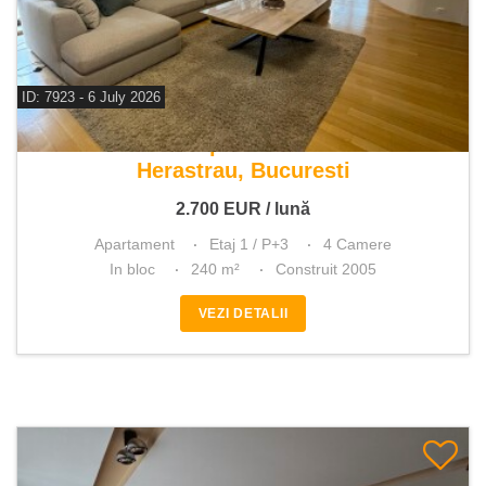
ID: 7923 - 6 July 2026
De inchiriat apartament 4 camere
Herastrau, Bucuresti
2.700
EUR
/ lună
Apartament
Etaj 1 / P+3
4 Camere
In bloc
240 m²
Construit 2005
VEZI DETALII