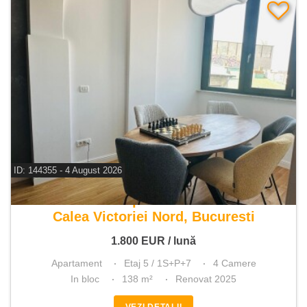
ID: 144355 - 4 August 2026
De inchiriat apartament 4 camere
Calea Victoriei Nord, Bucuresti
1.800
EUR
/ lună
Apartament
Etaj 5 / 1S+P+7
4 Camere
In bloc
138 m²
Renovat 2025