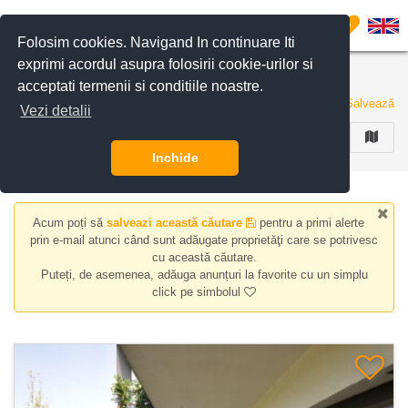
Filtreaza anunturile
0
Folosim cookies. Navigand In continuare Iti
exprimi acordul asupra folosirii cookie-urilor si
Apartamente 4 Camere de inchiriat in Bucuresti
acceptati termenii si conditiile noastre.
25 de anunturi
Salvează
Vezi detalii
FILTREAZA
Inchide
Acum poți să
salveazi această căutare
pentru a primi alerte
prin e-mail atunci când sunt adăugate proprietăţi care se potrivesc
cu această căutare.
Puteți, de asemenea, adăuga anunțuri la favorite cu un simplu
click pe simbolul