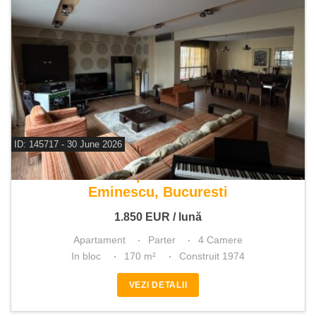
ID: 145717 - 30 June 2026
De inchiriat apartament 4 camere
Eminescu, Bucuresti
1.850
EUR
/ lună
Apartament
Parter
4 Camere
In bloc
170 m²
Construit 1974
VEZI DETALII