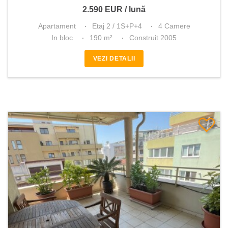
2.590
EUR
/ lună
Apartament
Etaj 2 / 1S+P+4
4 Camere
In bloc
190 m²
Construit 2005
VEZI DETALII