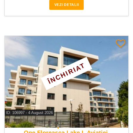
VEZI DETALII
ÎNCHIRIAT
ID: 106997 - 4 August 2026
De inchiriat apartament 4 camere
One Floreasca Lake I, Aviatiei,