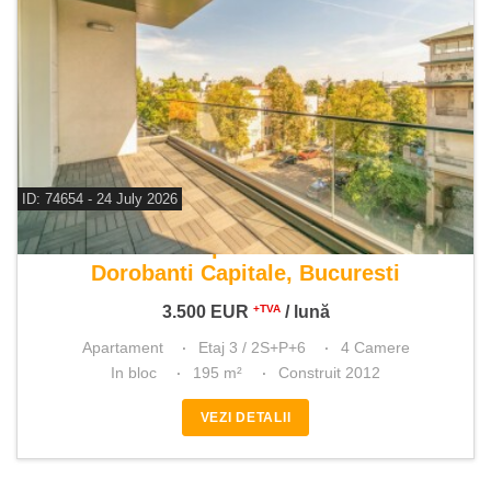
ID: 74654 - 24 July 2026
De inchiriat apartament 4 camere
Dorobanti Capitale, Bucuresti
3.500
EUR
/ lună
+TVA
Apartament
Etaj 3 / 2S+P+6
4 Camere
In bloc
195 m²
Construit 2012
VEZI DETALII