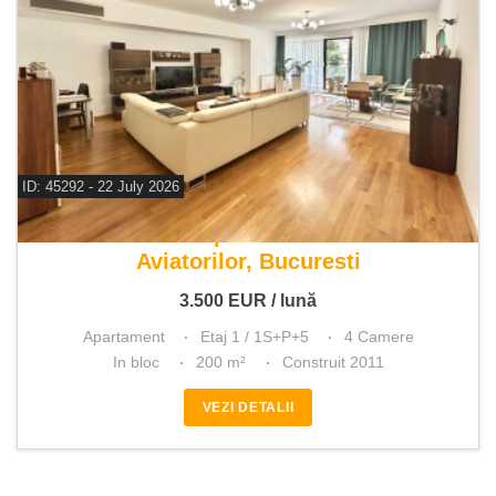
ID: 45292 - 22 July 2026
De inchiriat apartament 4 camere
Aviatorilor, Bucuresti
3.500
EUR
/ lună
Apartament
Etaj 1 / 1S+P+5
4 Camere
In bloc
200 m²
Construit 2011
VEZI DETALII