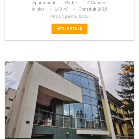
Apartament
Parter
4 Camere
In bloc
140 m²
Construit 2018
Potrivit pentru birou
VEZI DETALII