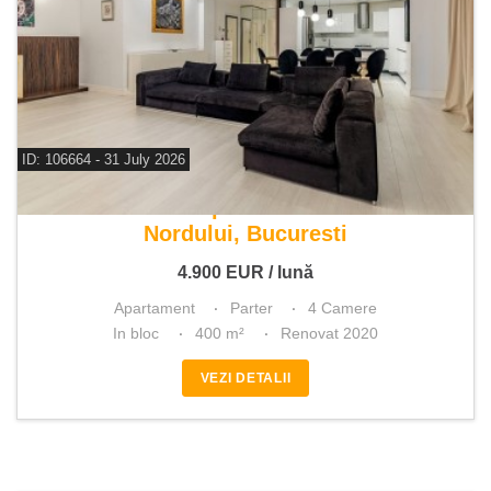
ID: 106664 - 31 July 2026
De inchiriat apartament 4 camere
Nordului, Bucuresti
4.900
EUR
/ lună
Apartament
Parter
4 Camere
In bloc
400 m²
Renovat 2020
VEZI DETALII