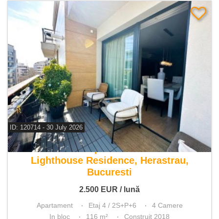
ID: 120714 - 30 July 2026
De inchiriat apartament 4 camere
Lighthouse Residence, Herastrau,
Bucuresti
2.500
EUR
/ lună
Apartament
Etaj 4 / 2S+P+6
4 Camere
In bloc
116 m²
Construit 2018