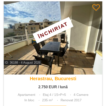
ÎNCHIRIAT
ID: 36188 - 4 August 2026
De inchiriat apartament 4 camere
Herastrau, Bucuresti
2.750
EUR
/ lună
Apartament
Etaj 4 / 1S+P+5
4 Camere
In bloc
235 m²
Renovat 2017