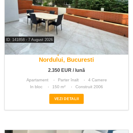
ID: 141858 - 7 August 2026
De inchiriat apartament 4 camere
Nordului, Bucuresti
2.350
EUR
/ lună
Apartament
Parter înalt
4 Camere
In bloc
150 m²
Construit 2006
VEZI DETALII