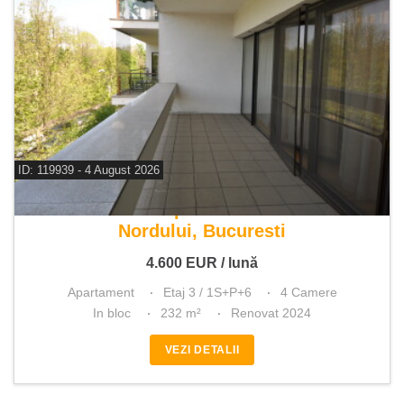
ID: 119939 - 4 August 2026
De inchiriat apartament 4 camere
Nordului, Bucuresti
4.600
EUR
/ lună
Apartament
Etaj 3 / 1S+P+6
4 Camere
In bloc
232 m²
Renovat 2024
VEZI DETALII