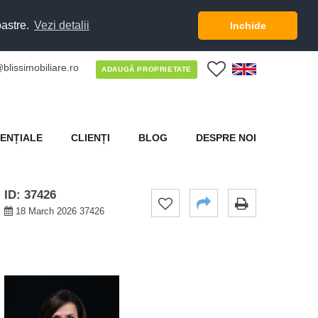
oastre.
Vezi detalii
Inchide
blissimobiliare.ro
0
ADAUGĂ PROPRIETATE
ENȚIALE
CLIENȚI
BLOG
DESPRE NOI
ID: 37426
18 March 2026 37426