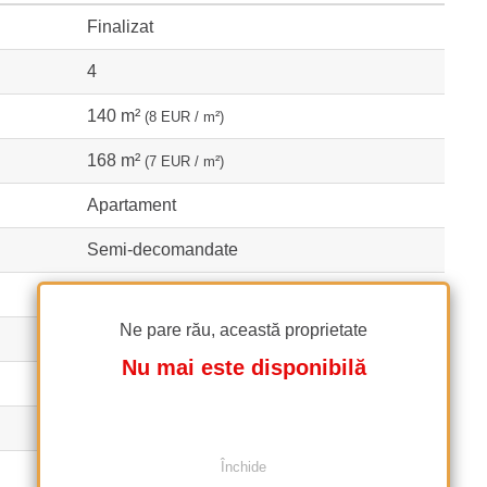
Finalizat
4
140 m²
(8 EUR / m²)
168 m²
(7 EUR / m²)
Apartament
Semi-decomandate
Confort 1
Ne pare rău, această proprietate
3
Nu mai este disponibilă
1
2
Închide
1