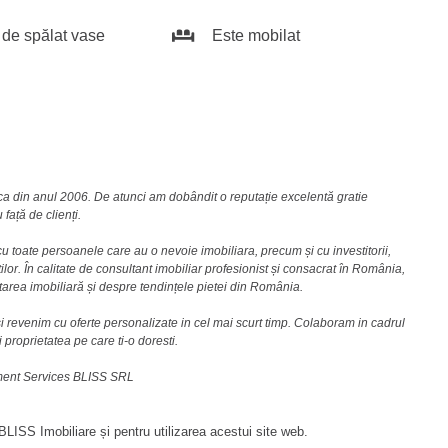
de spălat vase
Este mobilat
nca din anul 2006. De atunci am dobândit o reputație excelentă gratie
față de clienți.
u toate persoanele care au o nevoie imobiliara, precum și cu investitorii,
lor. În calitate de consultant imobiliar profesionist și consacrat în România,
area imobiliară și despre tendințele pietei din România.
i revenim cu oferte personalizate in cel mai scurt timp. Colaboram in cadrul
i proprietatea pe care ti-o doresti.
ement Services BLISS SRL
LISS Imobiliare și pentru utilizarea acestui site web.