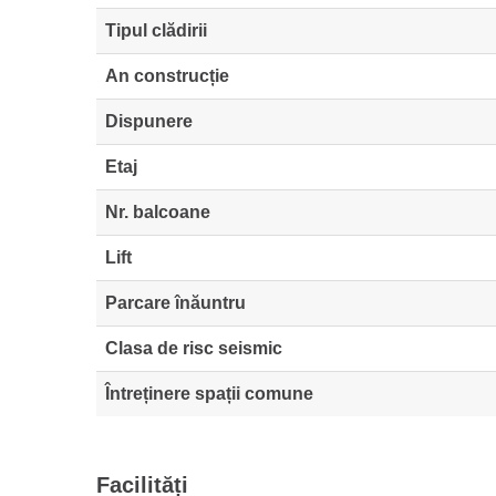
Tipul clădirii
An construcție
Dispunere
Etaj
Nr. balcoane
Lift
Parcare înăuntru
Clasa de risc seismic
Întreținere spații comune
Facilități