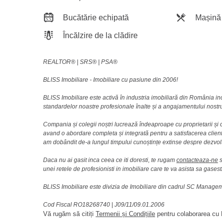
Bucătărie echipată
Mașină 
Încălzire de la clădire
REALTOR®️ | SRS®️ | PSA®️
BLISS Imobiliare - Imobiliare cu pasiune din 2006!
BLISS Imobiliare este activă în industria imobiliară din România i
standardelor noastre profesionale înalte și a angajamentului nostru 
Compania și colegii noștri lucrează îndeaproape cu proprietarii și c
avand o abordare completa și integrată pentru a satisfacerea clienti
am dobândit de-a lungul timpului cunoștințe extinse despre dezvolt
Daca nu ai gasit inca ceea ce iti doresti, te rugam
contacteaza-ne
s
unei retele de profesionisti in imobiliare care te va asista sa gasest
BLISS Imobiliare este divizia de Imobiliare din cadrul SC Manag
Cod Fiscal RO18268740
|
J09/11/09.01.2006
Vă rugăm să citiți
Termenii și Condițiile
pentru colaborarea cu B