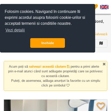
Filtreaza anunturile
0
Folosim cookies. Navigand In continuare Iti
exprimi acordul asupra folosirii cookie-urilor si
Apartamente de inchiriat in zona Calea Victoriei Nord,
acceptati termenii si conditiile noastre.
Bucuresti
Vezi detalii
2 anunturi
Salvează
Inchide
FILTREAZA
Acum poți să
salveazi această căutare
pentru a primi alerte
prin e-mail atunci când sunt adăugate proprietăţi care se potrivesc
cu această căutare.
Puteți, de asemenea, adăuga anunțuri la favorite cu un simplu
click pe simbolul