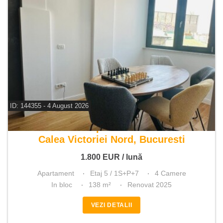
ID: 144355 - 4 August 2026
De inchiriat apartament 4 camere
Calea Victoriei Nord, Bucuresti
1.800
EUR
/ lună
Apartament
Etaj 5 / 1S+P+7
4 Camere
In bloc
138 m²
Renovat 2025
VEZI DETALII