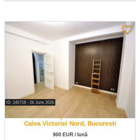
ID: 145718 - 26 June 2026
De inchiriat apartament 2 camere
Calea Victoriei Nord, Bucuresti
900
EUR
/ lună