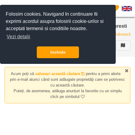
Filtreaza anunturile
0
Folosim cookies. Navigand In continuare Iti
exprimi acordul asupra folosirii cookie-urilor si
Apartamente de vanzare in zona Dorobanti, Bucuresti
acceptati termenii si conditiile noastre.
0 anunturi
Salvează
Vezi detalii
FILTREAZA
Inchide
Acum poți să
salveazi această căutare
pentru a primi alerte
prin e-mail atunci când sunt adăugate proprietăţi care se potrivesc
cu această căutare.
Puteți, de asemenea, adăuga anunțuri la favorite cu un simplu
click pe simbolul