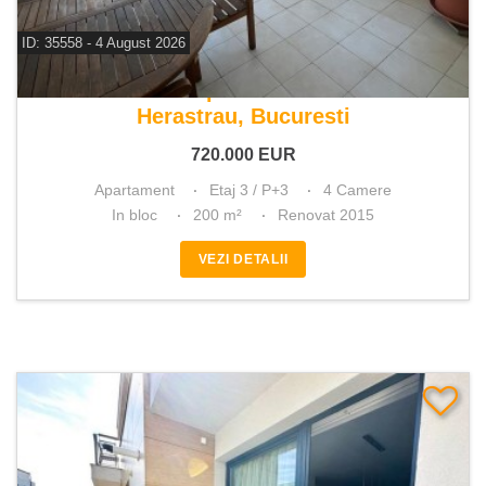
ID: 35558 - 4 August 2026
De vanzare apartament 4 camere
Herastrau, Bucuresti
720.000
EUR
Apartament
Etaj 3 / P+3
4 Camere
In bloc
200 m²
Renovat 2015
VEZI DETALII