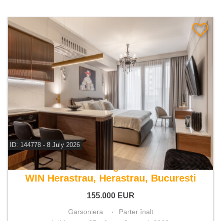
ID: 144778 - 8 July 2026
De vanzare garsoniera
WIN Herastrau, Herastrau, Bucuresti
155.000
EUR
Garsoniera
Parter înalt