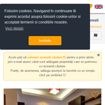
Filtreaza anunturile
0
Folosim cookies. Navigand In continuare Iti
exprimi acordul asupra folosirii cookie-urilor si
Apartamente de vanzare in zona Herastrau, Bucuresti
acceptati termenii si conditiile noastre.
6 anunturi
Salvează
Vezi detalii
FILTREAZA
Inchide
Acum poți să
salveazi această căutare
pentru a primi alerte
prin e-mail atunci când sunt adăugate proprietăţi care se potrivesc
cu această căutare.
Puteți, de asemenea, adăuga anunțuri la favorite cu un simplu
click pe simbolul