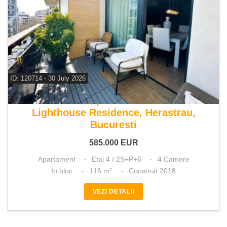
ID: 120714 - 30 July 2026
De vanzare apartament 4 camere
Lighthouse Residence, Herastrau,
Bucuresti
585.000
EUR
Apartament
Etaj 4 / 2S+P+6
4 Camere
In bloc
116 m²
Construit 2018
VEZI DETALII