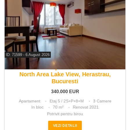
ID: 71599 - 6 August 2026
De vanzare apartament 3 camere
North Area Lake View, Herastrau,
Bucuresti
340.000
EUR
Apartament
Etaj 5 / 2S+P+8+M
3 Camere
In bloc
70 m²
Renovat 2021
Potrivit pentru birou
VEZI DETALII