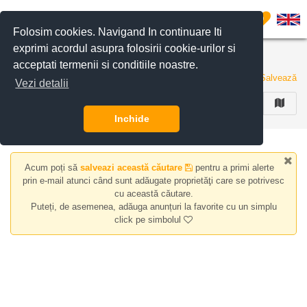
Filtreaza anunturile
0
Folosim cookies. Navigand In continuare Iti
exprimi acordul asupra folosirii cookie-urilor si
Apartamente de vanzare zona Magurele
acceptati termenii si conditiile noastre.
0 anunturi
Salvează
Vezi detalii
FILTREAZA
Inchide
Acum poți să
salveazi această căutare
pentru a primi alerte
prin e-mail atunci când sunt adăugate proprietăţi care se potrivesc
cu această căutare.
Puteți, de asemenea, adăuga anunțuri la favorite cu un simplu
click pe simbolul