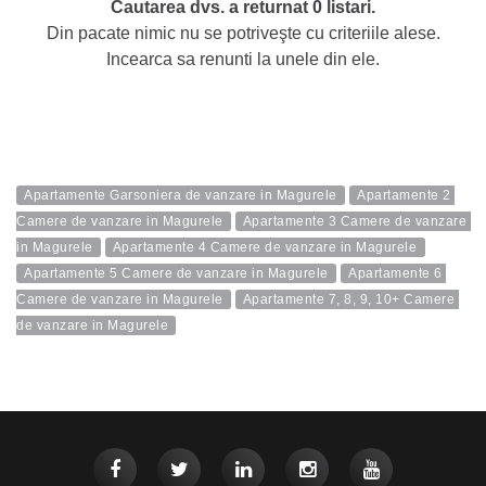
Cautarea dvs. a returnat 0 listari.
Din pacate nimic nu se potriveşte cu criteriile alese.
Incearca sa renunti la unele din ele.
Apartamente Garsoniera de vanzare in Magurele
Apartamente 2 
Camere de vanzare in Magurele
Apartamente 3 Camere de vanzare 
in Magurele
Apartamente 4 Camere de vanzare in Magurele
Apartamente 5 Camere de vanzare in Magurele
Apartamente 6 
Camere de vanzare in Magurele
Apartamente 7, 8, 9, 10+ Camere 
de vanzare in Magurele