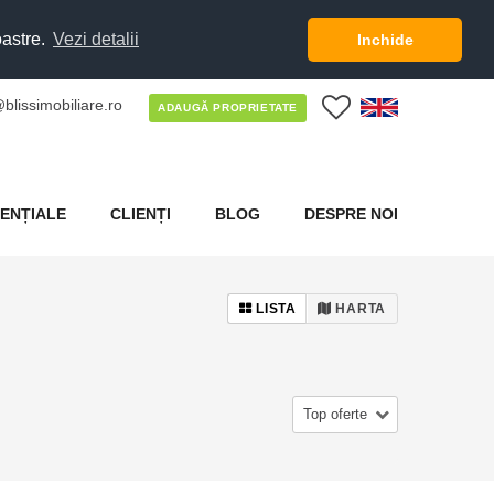
oastre.
Vezi detalii
Inchide
blissimobiliare.ro
0
ADAUGĂ PROPRIETATE
ENȚIALE
CLIENȚI
BLOG
DESPRE NOI
LISTA
HARTA
Top oferte