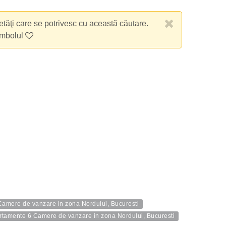
etăţi care se potrivesc cu această căutare.
imbolul
amere de vanzare in zona Nordului, Bucuresti
rtamente 6 Camere de vanzare in zona Nordului, Bucuresti