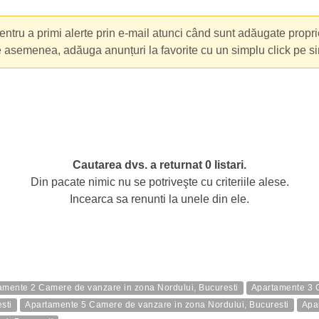
ntru a primi alerte prin e-mail atunci când sunt adăugate propri
e asemenea, adăuga anunțuri la favorite cu un simplu click pe s
Cautarea dvs. a returnat 0 listari.
Din pacate nimic nu se potriveşte cu criteriile alese.
Incearca sa renunti la unele din ele.
amente 2 Camere de vanzare in zona Nordului, Bucuresti
Apartamente 3 C
sti
Apartamente 5 Camere de vanzare in zona Nordului, Bucuresti
Apa