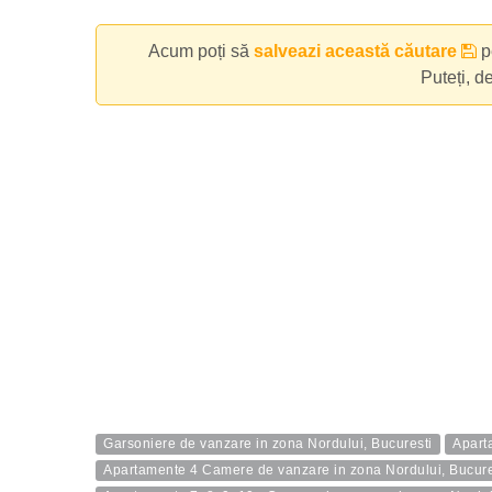
Acum poți să
salveazi această căutare
pe
Puteți, d
Garsoniere de vanzare in zona Nordului, Bucuresti
Apart
Apartamente 4 Camere de vanzare in zona Nordului, Bucure