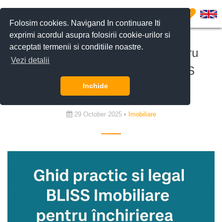
0
Folosim cookies. Navigand In continuare Iti
exprimi acordul asupra folosirii cookie-urilor si
acceptati termenii si conditiile noastre.
Ghid practic și juridic 2025 pentru
Vezi detalii
închirierea unei locuințe | BLISS
Imobiliare
Inchide
29 October 2025 •
Imobiliare