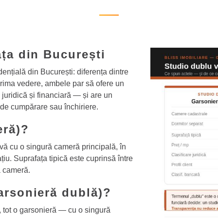
ața din București
ențială din București: diferența dintre
prima vedere, ambele par să ofere un
, juridică și financiară — și are un
ei de cumpărare sau închiriere.
eră)?
ivă cu o singură cameră principală, în
țiu. Suprafața tipică este cuprinsă între
ă cameră.
arsonieră dublă)?
, tot o garsonieră — cu o singură