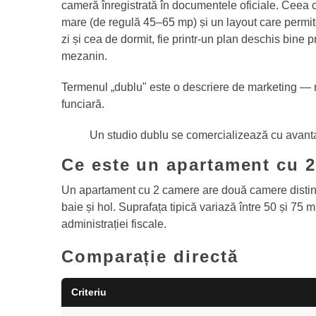
cameră înregistrată în documentele oficiale. Ceea c
mare (de regulă 45–65 mp) și un layout care permit
zi și cea de dormit, fie printr-un plan deschis bine pr
mezanin.
Termenul „dublu" este o descriere de marketing — nu 
funciară.
Un studio dublu se comercializează cu avant
Ce este un apartament cu 
Un apartament cu 2 camere are două camere distinct
baie și hol. Suprafața tipică variază între 50 și 75 m
administrației fiscale.
Comparație directă
Criteriu