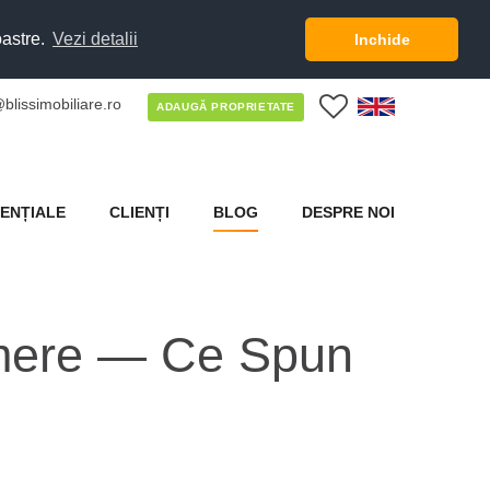
oastre.
Vezi detalii
Inchide
blissimobiliare.ro
0
ADAUGĂ PROPRIETATE
ENȚIALE
CLIENȚI
BLOG
DESPRE NOI
amere — Ce Spun