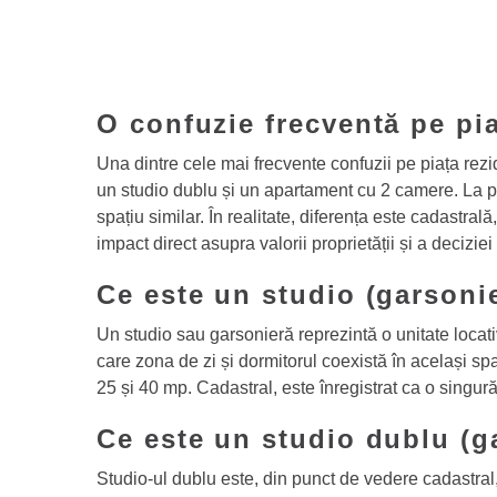
O confuzie frecventă pe pi
Una dintre cele mai frecvente confuzii pe piața rezid
un studio dublu și un apartament cu 2 camere. La 
spațiu similar. În realitate, diferența este cadastrală
impact direct asupra valorii proprietății și a decizi
Ce este un studio (garsoni
Un studio sau garsonieră reprezintă o unitate locat
care zona de zi și dormitorul coexistă în același spa
25 și 40 mp. Cadastral, este înregistrat ca o singur
Ce este un studio dublu (g
Studio-ul dublu este, din punct de vedere cadastral