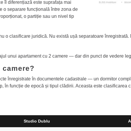
e îl diferențiază este suprafața mai
e o separare funcțională între zona de
oporționat, o partiție sau un nivel tip
o clasificare juridică. Nu există ușă separatoare înregistrată. N
ajul unui apartament cu 2 camere — dar din punct de vedere leg
2 camere?
e înregistrate în documentele cadastrale — un dormitor complet 
p, în funcție de epocă și tipul clădirii. Aceasta este clasificarea 
Studio Dublu
A