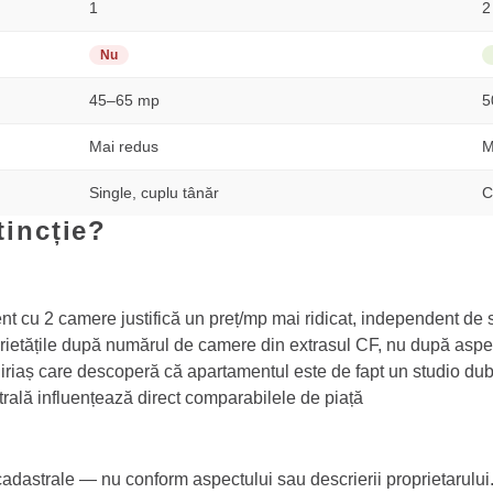
1
2
Nu
45–65 mp
5
Mai redus
M
Single, cuplu tânăr
C
tincție?
 cu 2 camere justifică un preț/mp mai ridicat, independent de s
rietățile după numărul de camere din extrasul CF, nu după aspec
iaș care descoperă că apartamentul este de fapt un studio dublu
rală influențează direct comparabilele de piață
cadastrale — nu conform aspectului sau descrierii proprietarului.