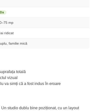
Da
0–75 mp
ai ridicat
uplu, familie mică
uprafața totală
tul vizual
 va simți că a fost indus în eroare
 Un studio dublu bine poziționat, cu un layout