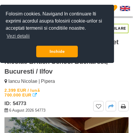
0
Folosim cookies. Navigand In continuare Iti
exprimi acordul asupra folosirii cookie-urilor si
acceptati termenii si conditiile noastre.
CERE DETALII
SUNĂ-NE
SIMILARE
Vezi detalii
De inchiriat Casa luminoasa, complet
mobilata, cu gradina privata Iancu
Inchide
Nicolae British School Bucharest,
Bucuresti / Ilfov
Iancu Nicolae | Pipera
2.399
EUR
/ lună
700.000
EUR
ID: 54773
6 August 2026 54773