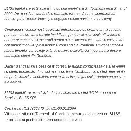
BLISS Imobiliare este activă în industria imobiliară din România inca din anul
2006. De atunci am dobândit o reputație excelentă gratie standardelor
noastre profesionale înalte și a angajamentului nostru față de clienți.
Compania și colegii noștri lucrează îndeaproape cu proprietarii și cu toate
persoanele care au o nevoie imobiliara, precum și cu investitorii, avand o
abordare completa și integrată pentru a satisfacerea clientilor. În calitate de
consultant imobiliar profesionist și consacrat în România, am dobândit de-a
lungul timpului cunoștințe extinse despre dezvoltarea imobiliară și despre
tendințele pietei din România.
Daca nu ai gasit inca ceea ce iti doresti, te rugam
contacteaza-ne
si revenim
cu oferte personalizate in cel mai scurt timp. Colaboram in cadrul unei retele
de profesionisti in imobiliare care te va asista sa gasesti proprietatea pe care
ti-o doresti.
BLISS Imobiliare este divizia de Imobiliare din cadrul SC Management
Services BLISS SRL
Cod Fiscal RO18268740
|
J09/11/09.01.2006
Vă rugăm să citiți
Termenii și Condițiile
pentru colaborarea cu BLISS
Imobiliare și pentru utilizarea acestui site web.