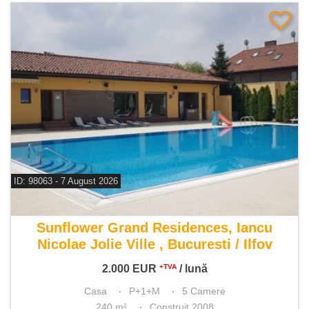
ID: 98063 - 7 August 2026
De inchiriat casa 5 camere
Sunflower Grand Residences, Iancu
Nicolae Jolie Ville , Bucuresti / Ilfov
2.000
EUR
/ lună
+TVA
Casa
P+1+M
5 Camere
240 m²
Construit 2008