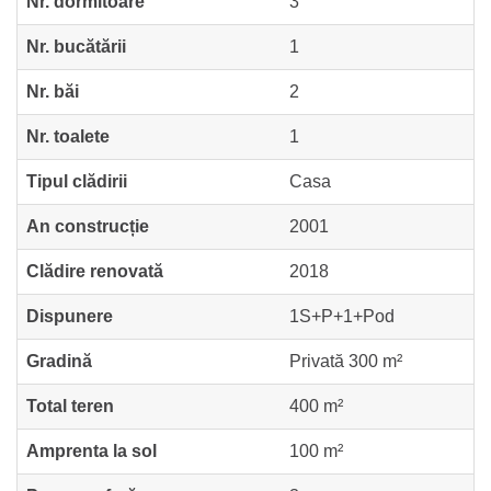
Nr. dormitoare
3
Nr. bucătării
1
Nr. băi
2
Nr. toalete
1
Tipul clădirii
Casa
An construcție
2001
Clădire renovată
2018
Dispunere
1S+P+1+Pod
Gradină
Privată 300 m²
Total teren
400 m²
Amprenta la sol
100 m²