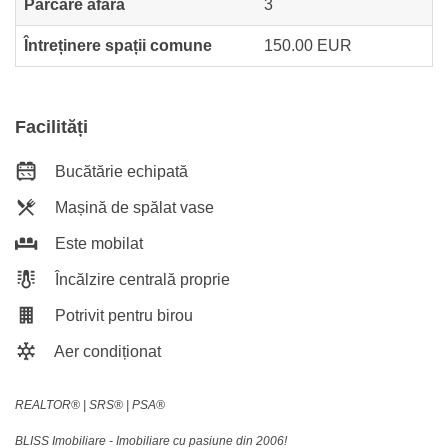
Parcare afară
3
Întreținere spații comune
150.00 EUR
Facilități
Bucătărie echipată
Mașină de spălat vase
Este mobilat
Încălzire centrală proprie
Potrivit pentru birou
Aer condiționat
REALTOR®️ | SRS®️ | PSA®️
BLISS Imobiliare - Imobiliare cu pasiune din 2006!