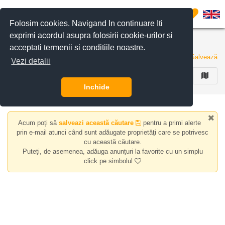
Filtreaza anunturile
0
Folosim cookies. Navigand In continuare Iti
exprimi acordul asupra folosirii cookie-urilor si
Case/vile de inchiriat zona Clinceni
acceptati termenii si conditiile noastre.
0 anunturi
Salvează
Vezi detalii
FILTREAZA
Inchide
Acum poți să
salveazi această căutare
pentru a primi alerte
prin e-mail atunci când sunt adăugate proprietăţi care se potrivesc
cu această căutare.
Puteți, de asemenea, adăuga anunțuri la favorite cu un simplu
click pe simbolul