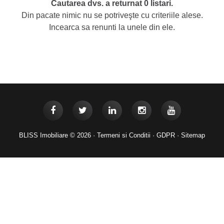
Cautarea dvs. a returnat 0 listari.
Din pacate nimic nu se potriveşte cu criteriile alese.
Incearca sa renunti la unele din ele.
BLISS Imobiliare © 2026 ·
Termeni si Conditii
·
GDPR
·
Sitemap