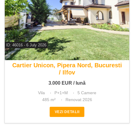
ID: 46016 - 6 July 2026
De inchiriat vila 5 camere
Cartier Unicon, Pipera Nord, Bucuresti
/ Ilfov
3.000
EUR
/ lună
Vila
P+1+M
5 Camere
485 m²
Renovat 2026
VEZI DETALII