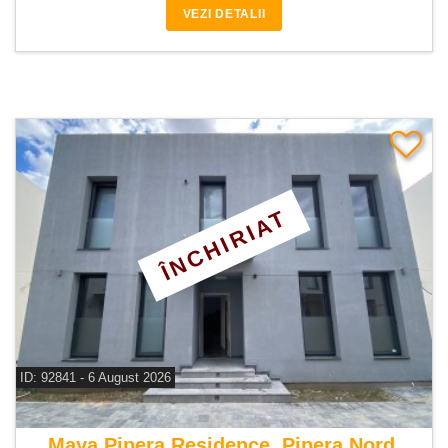
VEZI DETALII
ÎNCHIRIAT
ID: 92841 - 6 August 2026
De inchiriat vila 5 camere
Maya Pipera Residence, Pipera Nord,