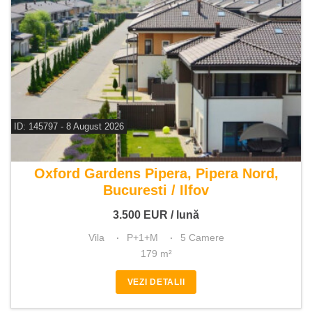
ID: 145797 - 8 August 2026
De inchiriat vila 5 camere
Oxford Gardens Pipera, Pipera Nord,
Bucuresti / Ilfov
3.500
EUR
/ lună
Vila
P+1+M
5 Camere
179 m²
VEZI DETALII