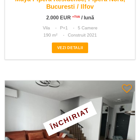
Bucuresti / Ilfov
2.000
EUR
/ lună
+TVA
Vila
P+1
5 Camere
190 m²
Construit 2021
VEZI DETALII
ÎNCHIRIAT