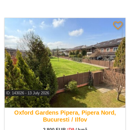
ID: 143026 - 13 July 2026
De inchiriat vila 4 camere
Oxford Gardens Pipera, Pipera Nord,
Bucuresti / Ilfov
2.800
EUR
/ lună
+TVA