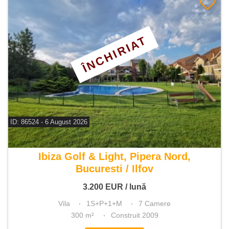
ÎNCHIRIAT
ID: 86524 - 6 August 2026
De inchiriat vila 7 camere
Ibiza Golf & Light, Pipera Nord,
Bucuresti / Ilfov
3.200
EUR
/ lună
Vila
1S+P+1+M
7 Camere
300 m²
Construit 2009