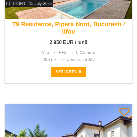
ID: 141841 - 13 July 2026
De inchiriat vila 5 camere
T9 Residence, Pipera Nord, Bucuresti /
Ilfov
2.950
EUR
/ lună
Vila
P+2
5 Camere
250 m²
Construit 2023
VEZI DETALII