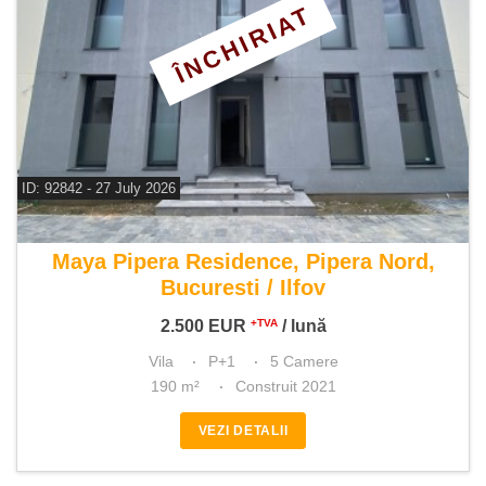
ÎNCHIRIAT
ID: 92842 - 27 July 2026
De inchiriat vila 5 camere
Maya Pipera Residence, Pipera Nord,
Bucuresti / Ilfov
2.500
EUR
/ lună
+TVA
Vila
P+1
5 Camere
190 m²
Construit 2021
VEZI DETALII