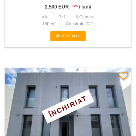
2.500
EUR
/ lună
+TVA
Vila
P+1
5 Camere
190 m²
Construit 2021
VEZI DETALII
ÎNCHIRIAT