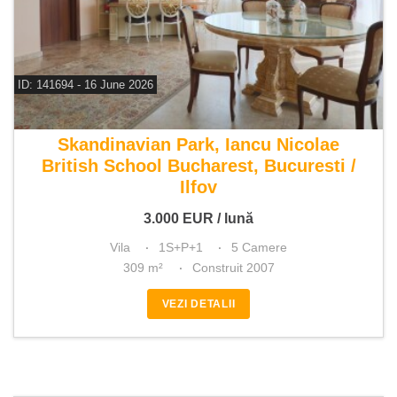
ID: 141694 - 16 June 2026
De inchiriat vila 5 camere
Skandinavian Park, Iancu Nicolae
British School Bucharest, Bucuresti /
Ilfov
3.000
EUR
/ lună
Vila
1S+P+1
5 Camere
309 m²
Construit 2007
VEZI DETALII