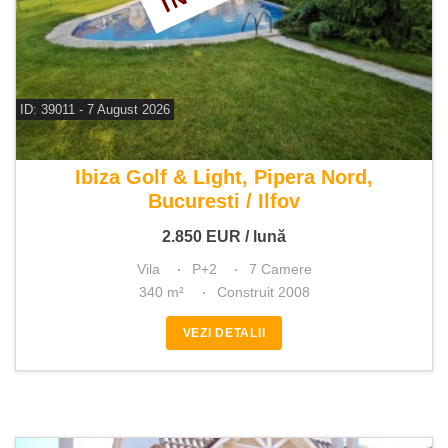
ID: 39011 - 7 August 2026
De inchiriat vila 7 camere
Ibiza Golf & Light, Pipera Nord,
Bucuresti / Ilfov
2.850
EUR
/ lună
Vila
P+2
7 Camere
340 m²
Construit 2008
VEZI DETALII