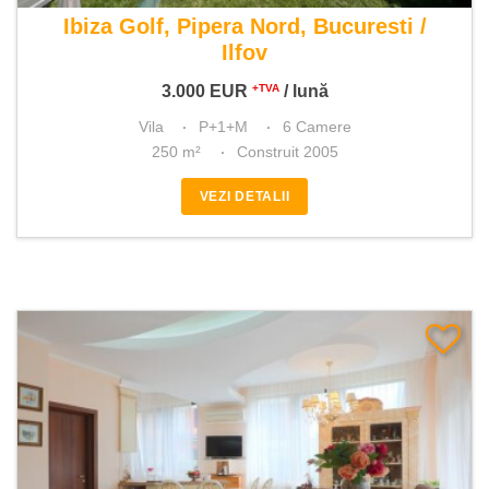
De inchiriat vila 6 camere
Ibiza Golf, Pipera Nord, Bucuresti /
Ilfov
3.000
EUR
/ lună
+TVA
Vila
P+1+M
6 Camere
250 m²
Construit 2005
VEZI DETALII