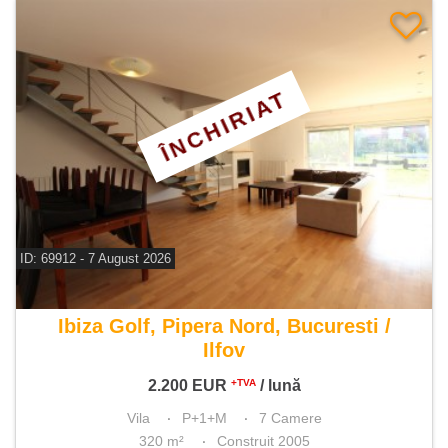
ÎNCHIRIAT
ID: 69912 - 7 August 2026
De inchiriat vila 7 camere
Ibiza Golf, Pipera Nord, Bucuresti /
Ilfov
2.200
EUR
/ lună
+TVA
Vila
P+1+M
7 Camere
320 m²
Construit 2005