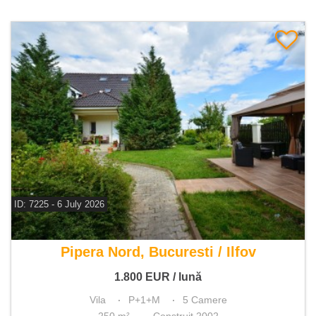
ID: 7225 - 6 July 2026
De inchiriat vila 5 camere
Pipera Nord, Bucuresti / Ilfov
1.800
EUR
/ lună
Vila
P+1+M
5 Camere