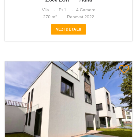
Vila
P+1
4 Camere
270 m²
Renovat 2022
VEZI DETALII