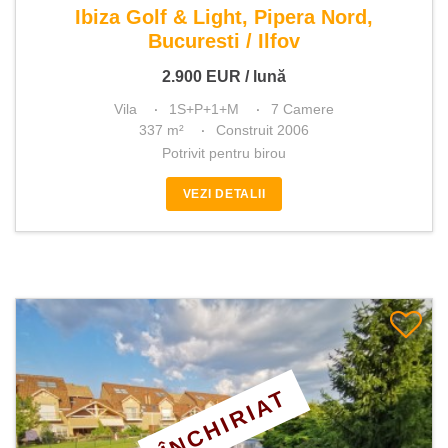
Ibiza Golf & Light, Pipera Nord,
Bucuresti / Ilfov
2.900
EUR
/ lună
Vila
1S+P+1+M
7 Camere
337 m²
Construit 2006
Potrivit pentru birou
VEZI DETALII
ÎNCHIRIAT