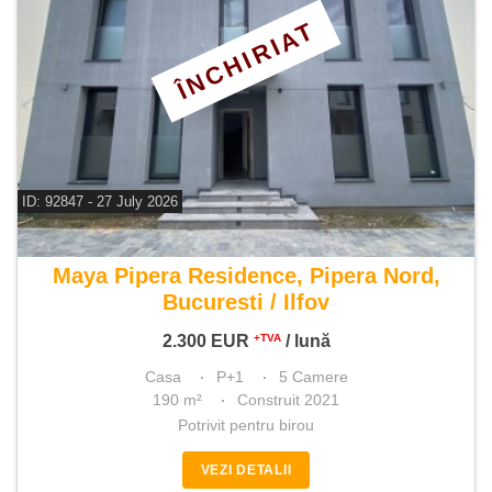
ÎNCHIRIAT
ID: 92847 - 27 July 2026
De inchiriat casa 5 camere
Maya Pipera Residence, Pipera Nord,
Bucuresti / Ilfov
2.300
EUR
/ lună
+TVA
Casa
P+1
5 Camere
190 m²
Construit 2021
Potrivit pentru birou
VEZI DETALII