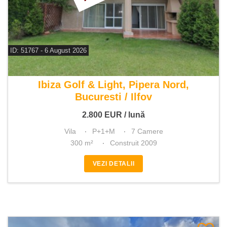
ID: 51767 - 6 August 2026
De inchiriat vila 7 camere
Ibiza Golf & Light, Pipera Nord,
Bucuresti / Ilfov
2.800
EUR
/ lună
Vila
P+1+M
7 Camere
300 m²
Construit 2009
VEZI DETALII