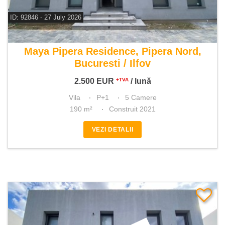
ID: 92846 - 27 July 2026
De inchiriat vila 5 camere
Maya Pipera Residence, Pipera Nord,
Bucuresti / Ilfov
2.500
EUR
/ lună
+TVA
Vila
P+1
5 Camere
190 m²
Construit 2021
VEZI DETALII