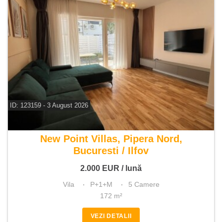
ID: 123159 - 3 August 2026
De inchiriat vila 5 camere
New Point Villas, Pipera Nord,
Bucuresti / Ilfov
2.000
EUR
/ lună
Vila
P+1+M
5 Camere
172 m²
VEZI DETALII