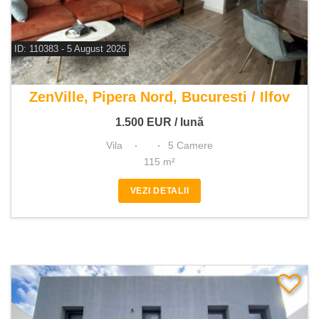
ID: 110383 - 5 August 2026
De inchiriat vila 5 camere
ZenVille, Pipera Nord, Bucuresti / Ilfov
1.500
EUR
/ lună
Vila
5 Camere
115 m²
VEZI DETALII