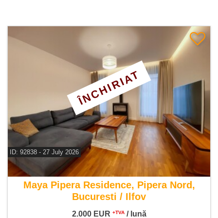
ÎNCHIRIAT
ID: 92838 - 27 July 2026
De inchiriat casa 5 camere
Maya Pipera Residence, Pipera Nord,
Bucuresti / Ilfov
2.000
EUR
/ lună
+TVA