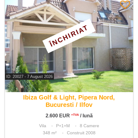
ÎNCHIRIAT
ID: 20027 - 7 August 2026
De inchiriat vila 8 camere
Ibiza Golf & Light, Pipera Nord,
Bucuresti / Ilfov
2.600
EUR
/ lună
+TVA
Vila
P+1+M
8 Camere
348 m²
Construit 2008