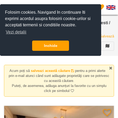
Filtreaza anunturile
0
Folosim cookies. Navigand In continuare Iti
exprimi acordul asupra folosirii cookie-urilor si
Case/Vile de inchiriat in zona Pipera Nord, Bucuresti /
acceptati termenii si conditiile noastre.
Ilfov
Vezi detalii
33 de anunturi
Salvează
Inchide
FILTREAZA
Acum poți să
salveazi această căutare
pentru a primi alerte
prin e-mail atunci când sunt adăugate proprietăţi care se potrivesc
cu această căutare.
Puteți, de asemenea, adăuga anunțuri la favorite cu un simplu
click pe simbolul