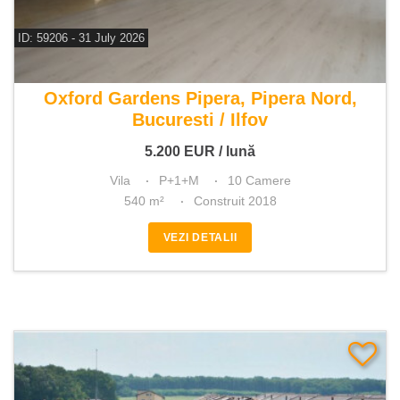
ID: 59206 - 31 July 2026
De inchiriat vila 10 camere
Oxford Gardens Pipera, Pipera Nord,
Bucuresti / Ilfov
5.200
EUR
/ lună
Vila
P+1+M
10 Camere
540 m²
Construit 2018
VEZI DETALII