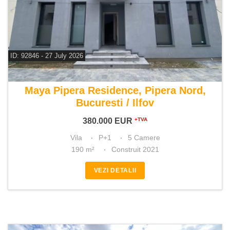
ID: 92846 - 27 July 2026
De vanzare vila 5 camere
Maya Pipera Residence, Pipera Nord,
Bucuresti / Ilfov
380.000
EUR
+TVA
Vila
P+1
5 Camere
190 m²
Construit 2021
VEZI DETALII