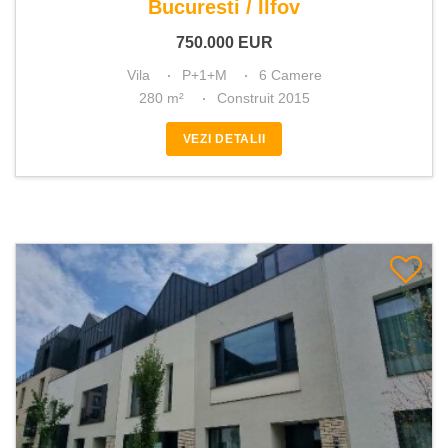
Bucuresti / Ilfov
750.000
EUR
Vila
P+1+M
6 Camere
280 m²
Construit 2015
VEZI DETALII