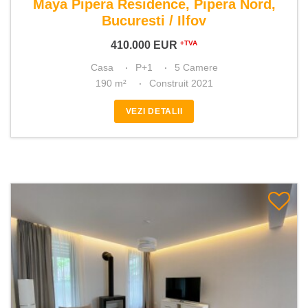
Maya Pipera Residence, Pipera Nord,
Bucuresti / Ilfov
410.000
EUR
+TVA
Casa
P+1
5 Camere
190 m²
Construit 2021
VEZI DETALII