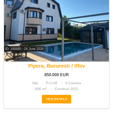
ID: 145680 - 24 June 2026
De vanzare vila 9 camere
Pipera, Bucuresti / Ilfov
850.000
EUR
Vila
P+1+M
9 Camere
606 m²
Construit 2022
VEZI DETALII