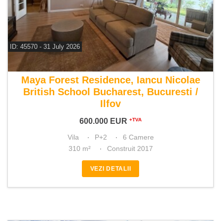
ID: 45570 - 31 July 2026
De vanzare vila 6 camere
Maya Forest Residence, Iancu Nicolae
British School Bucharest, Bucuresti /
Ilfov
600.000
EUR
+TVA
Vila
P+2
6 Camere
310 m²
Construit 2017
VEZI DETALII