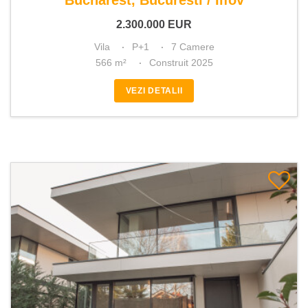
Bucharest, Bucuresti / Ilfov
2.300.000
EUR
Vila
P+1
7 Camere
566 m²
Construit 2025
VEZI DETALII