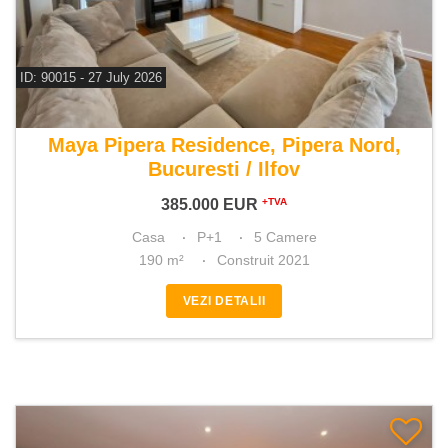
ID: 90015 - 27 July 2026
De vanzare casa 5 camere
Maya Pipera Residence, Pipera Nord,
Bucuresti / Ilfov
385.000
EUR
+TVA
Casa
P+1
5 Camere
190 m²
Construit 2021
VEZI DETALII