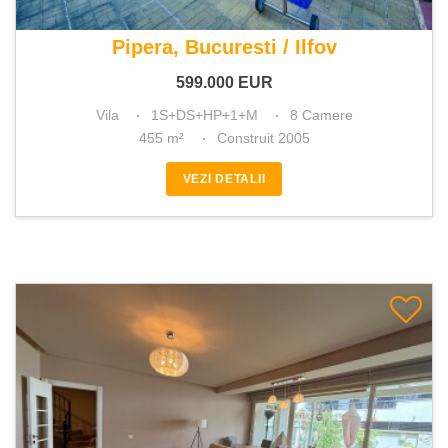
De vanzare vila 8 camere
Pipera, Bucuresti / Ilfov
599.000
EUR
Vila
1S+DS+HP+1+M
8 Camere
455 m²
Construit 2005
VEZI DETALII