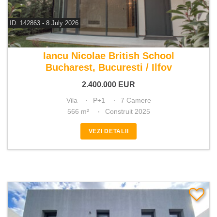
ID: 142863 - 8 July 2026
De vanzare vila 7 camere
Iancu Nicolae British School
Bucharest, Bucuresti / Ilfov
2.400.000
EUR
Vila
P+1
7 Camere
566 m²
Construit 2025
VEZI DETALII