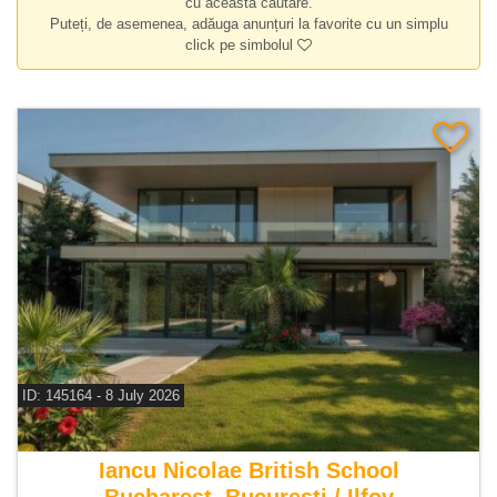
cu această căutare.
Puteți, de asemenea, adăuga anunțuri la favorite cu un simplu
click pe simbolul
ID: 145164 - 8 July 2026
De vanzare vila 7 camere
Iancu Nicolae British School