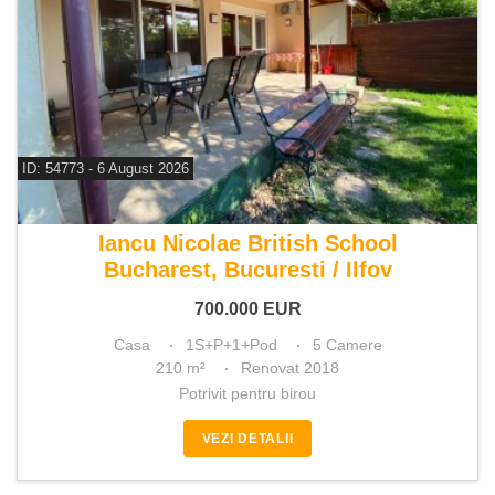
ID: 54773 - 6 August 2026
De vanzare casa 5 camere
Iancu Nicolae British School
Bucharest, Bucuresti / Ilfov
700.000
EUR
Casa
1S+P+1+Pod
5 Camere
210 m²
Renovat 2018
Potrivit pentru birou
VEZI DETALII