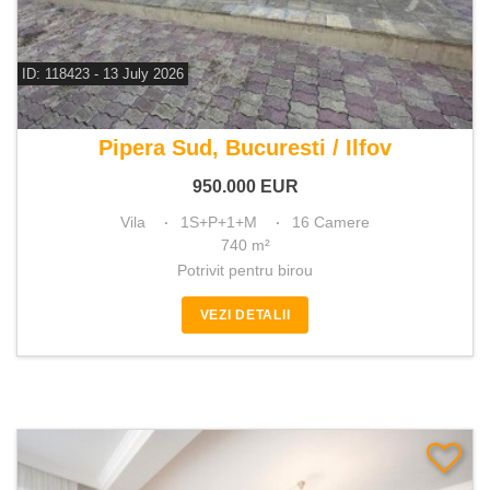
ID: 118423 - 13 July 2026
De vanzare vila 16 camere
Pipera Sud, Bucuresti / Ilfov
950.000
EUR
Vila
1S+P+1+M
16 Camere
740 m²
Potrivit pentru birou
VEZI DETALII