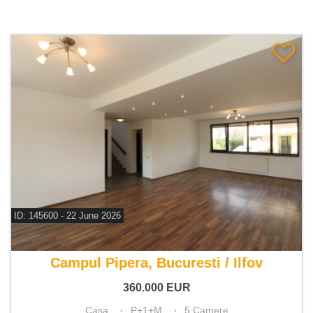
ID: 145600 - 22 June 2026
De vanzare casa 5 camere
Campul Pipera, Bucuresti / Ilfov
360.000
EUR
Casa
P+1+M
5 Camere