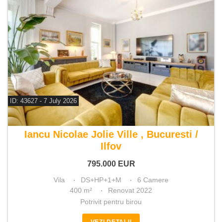
ID: 43627 - 7 July 2026
De vanzare vila 6 camere
Iancu Nicolae Jolie Ville , Bucuresti /
Ilfov
795.000
EUR
Vila
DS+HP+1+M
6 Camere
400 m²
Renovat 2022
Potrivit pentru birou