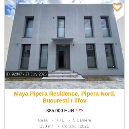
ID: 92847 - 27 July 2026
De vanzare casa 5 camere
Maya Pipera Residence, Pipera Nord,
Bucuresti / Ilfov
385.000
EUR
+TVA
Casa
P+1
5 Camere
190 m²
Construit 2021