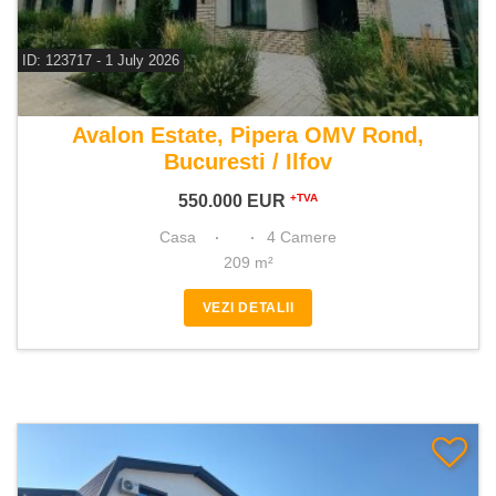
ID: 123717 - 1 July 2026
De vanzare casa 4 camere
Avalon Estate, Pipera OMV Rond,
Bucuresti / Ilfov
550.000
EUR
+TVA
Casa
4 Camere
209 m²
VEZI DETALII