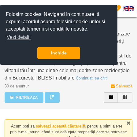
Filtreaza anunturile
0
Folosim cookies. Navigand In continuare Iti
exprimi acordul asupra folosirii cookie-urilor si
Case și Vile de Vanzare în Iancu Nicolae - Pipera
acceptati termenii si conditiile noastre.
Explorați o selecție exclusivistă de case și vile de vânzare
Vezi detalii
în zona de prestigiu Iancu Nicolae - Pipera. Descoperiți
rafinamentul și confortul în fiecare detaliu al acestor
Inchide
proprietăți, fiecare oferind un cadru perfect pentru un stil de
viață deosebit. Investește în eleganță și stabilitate pentru
viitorul tău într-una dintre cele mai dorite zone rezidențiale
din București. | BLISS Imobiliare
Continuati sa cititi
30 de anunturi
Salvează
FILTREAZA
Acum poți să
salveazi această căutare
pentru a primi alerte
prin e-mail atunci când sunt adăugate proprietăţi care se potrivesc