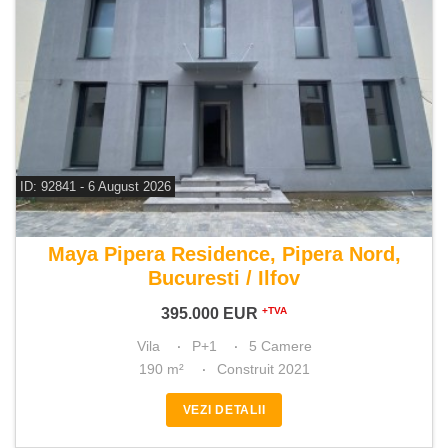
ID: 92841 - 6 August 2026
De vanzare vila 5 camere
Maya Pipera Residence, Pipera Nord,
Bucuresti / Ilfov
395.000
EUR
+TVA
Vila
P+1
5 Camere
190 m²
Construit 2021
VEZI DETALII