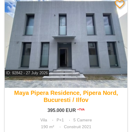
ID: 92842 - 27 July 2026
De vanzare vila 5 camere
Maya Pipera Residence, Pipera Nord,
Bucuresti / Ilfov
395.000
EUR
+TVA
Vila
P+1
5 Camere
190 m²
Construit 2021