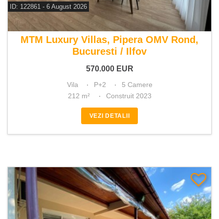
ID: 122861 - 6 August 2026
De vanzare vila 5 camere
MTM Luxury Villas, Pipera OMV Rond,
Bucuresti / Ilfov
570.000
EUR
Vila
P+2
5 Camere
212 m²
Construit 2023
VEZI DETALII