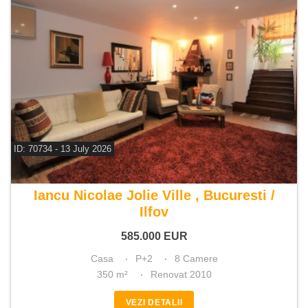
ID: 70734 - 13 July 2026
De vanzare casa 8 camere
Iancu Nicolae Jolie Ville , Bucuresti /
Ilfov
585.000
EUR
Casa
P+2
8 Camere
350 m²
Renovat 2010
VEZI DETALII