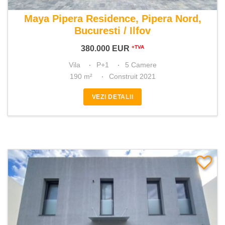
De vanzare vila 5 camere
Maya Pipera Residence, Pipera Nord,
Bucuresti / Ilfov
380.000
EUR
+TVA
Vila
P+1
5 Camere
190 m²
Construit 2021
VEZI DETALII