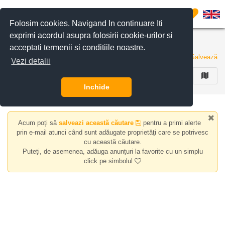
Filtreaza anunturile
0
Folosim cookies. Navigand In continuare Iti
exprimi acordul asupra folosirii cookie-urilor si
Case/vile de vanzare zona Buftea
acceptati termenii si conditiile noastre.
0 anunturi
Salvează
Vezi detalii
FILTREAZA
Inchide
Acum poți să
salveazi această căutare
pentru a primi alerte
prin e-mail atunci când sunt adăugate proprietăţi care se potrivesc
cu această căutare.
Puteți, de asemenea, adăuga anunțuri la favorite cu un simplu
click pe simbolul