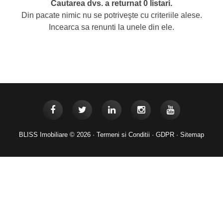
Cautarea dvs. a returnat 0 listari.
Din pacate nimic nu se potriveşte cu criteriile alese.
Incearca sa renunti la unele din ele.
BLISS Imobiliare © 2026 ·
Termeni si Conditii
·
GDPR
·
Sitemap